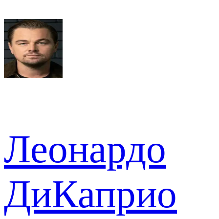
Леонардо
ДиКаприо