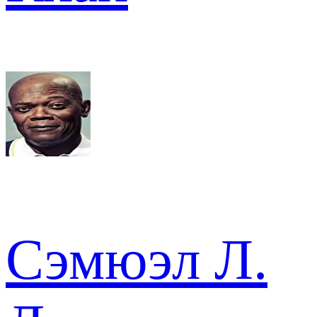
Сэмюэл Л.