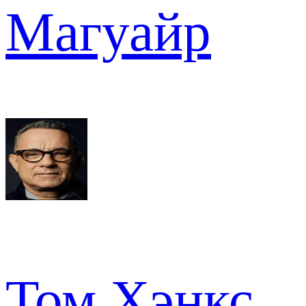
Магуайр
Том Хэнкс