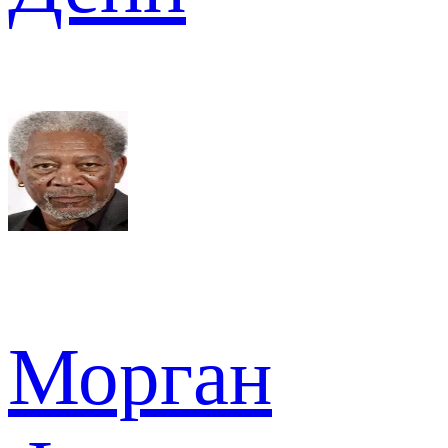
Морган