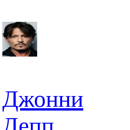
Джонни
Депп