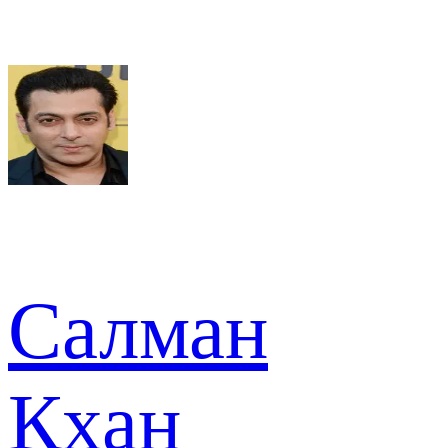
Салман
Кхан