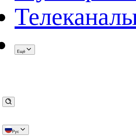
Телеканал
Eщё
Рус