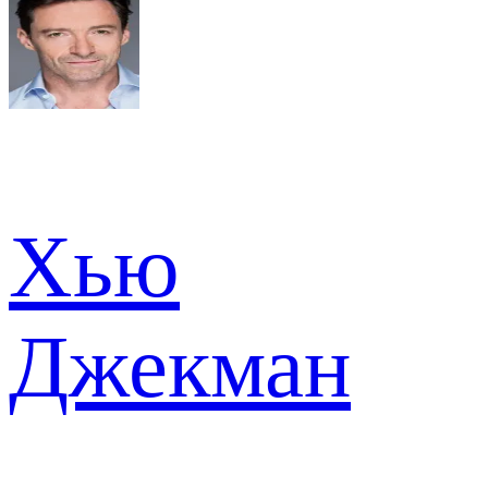
Хью
Джекман