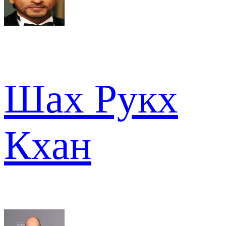
Шах Рукх
Кхан