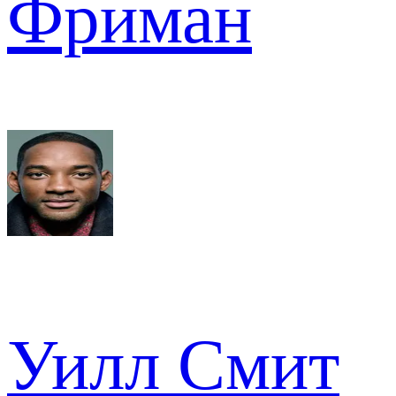
Фриман
Уилл Смит