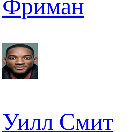
Фриман
Уилл Смит