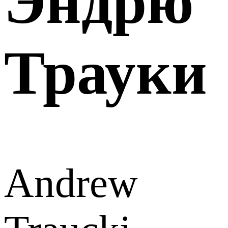
Эндрю
Трауки
Andrew