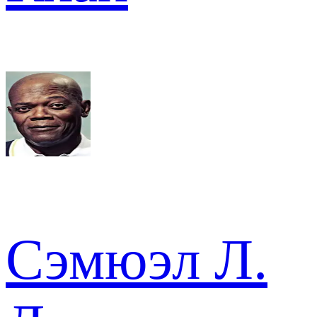
Сэмюэл Л.