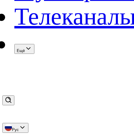
Телеканал
Eщё
Рус