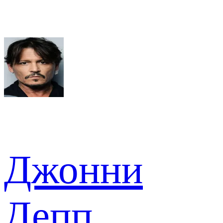
Джонни
Депп