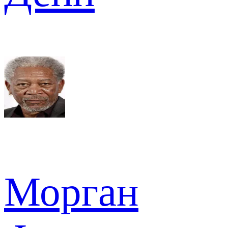
Морган