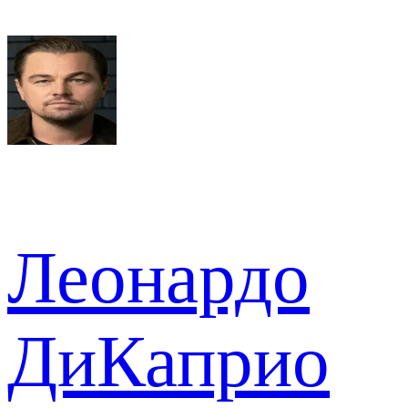
Леонардо
ДиКаприо