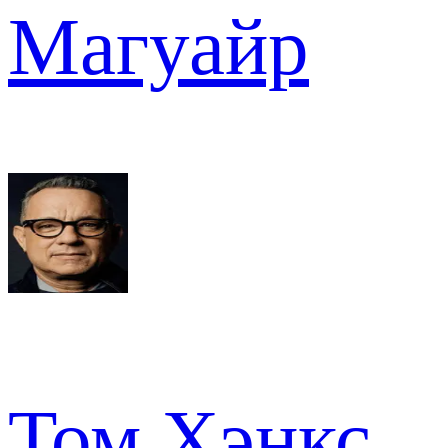
Магуайр
Том Хэнкс