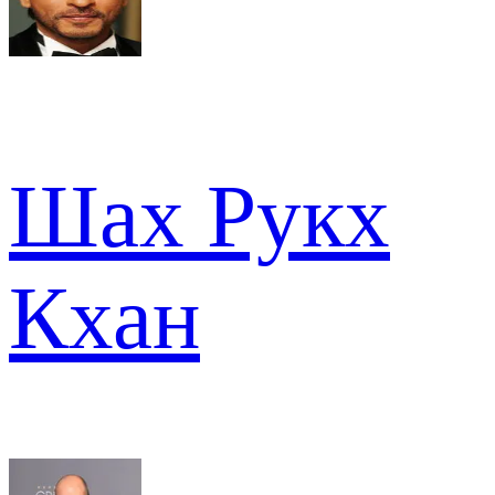
Шах Рукх
Кхан