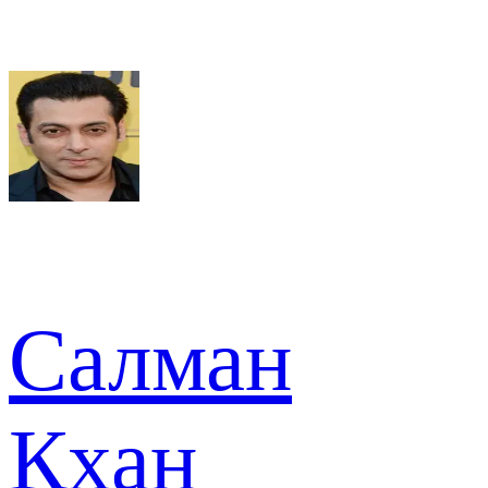
Салман
Кхан