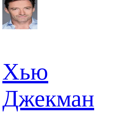
Хью
Джекман