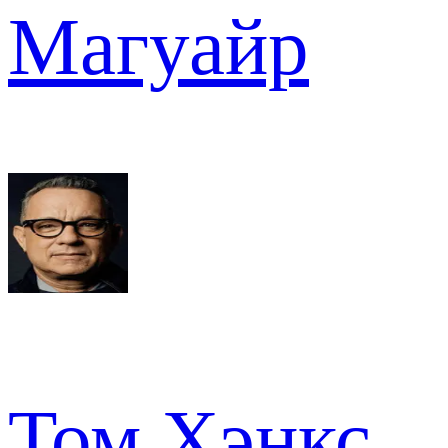
Магуайр
Том Хэнкс