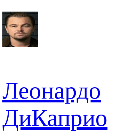
Леонардо
ДиКаприо