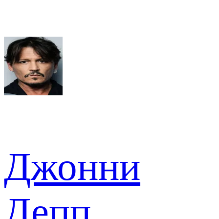
Джонни
Депп