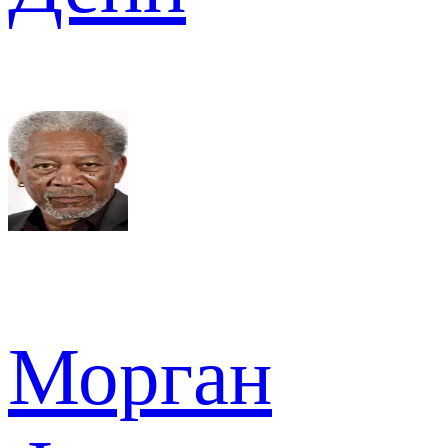
Морган