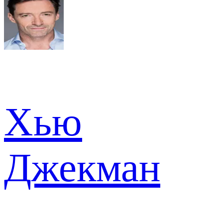
Хью
Джекман