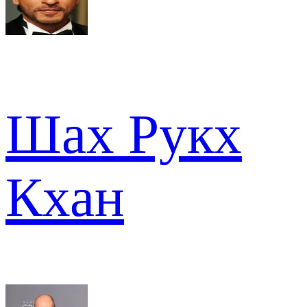
Шах Рукх
Кхан