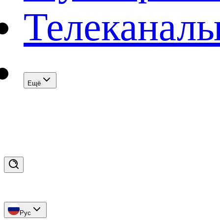
Телеканал
Eщё
Рус