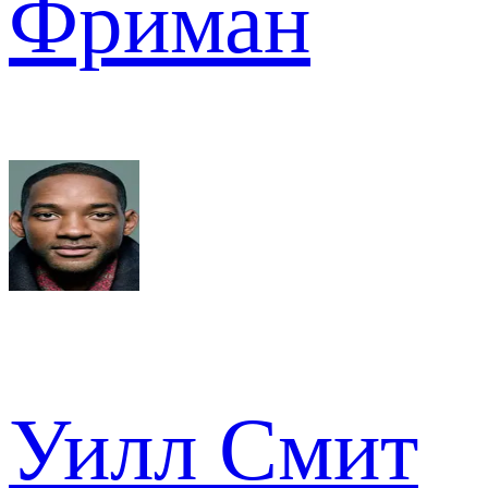
Фриман
Уилл Смит