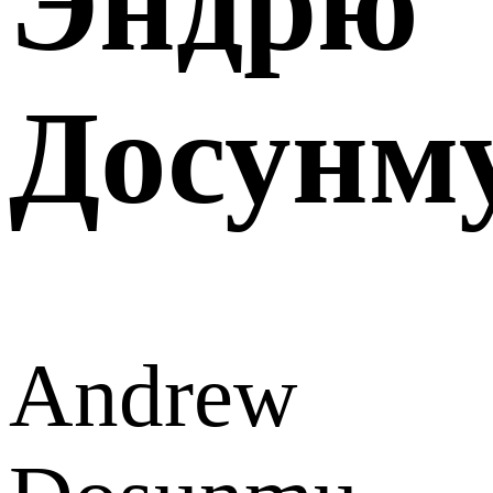
Эндрю
Досунм
Andrew