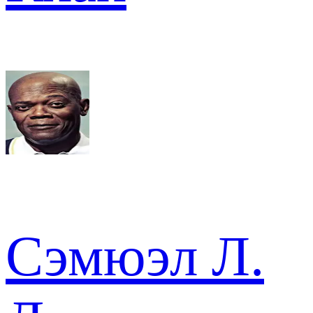
Сэмюэл Л.