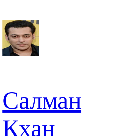
Салман
Кхан