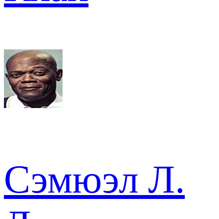
Сэмюэл Л.