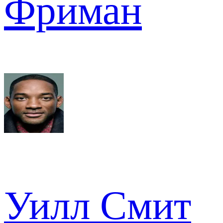
Фриман
Уилл Смит