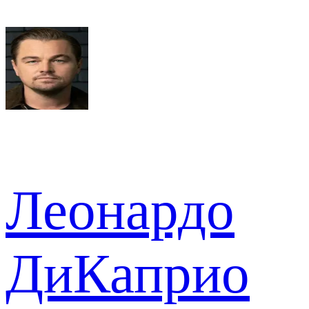
Леонардо
ДиКаприо