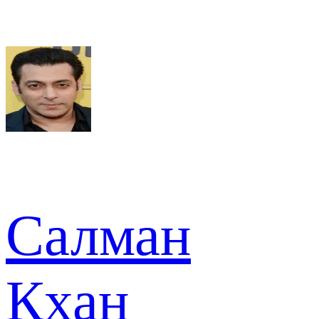
Салман
Кхан