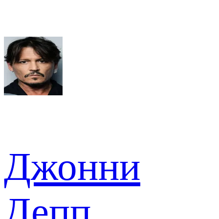
Джонни
Депп