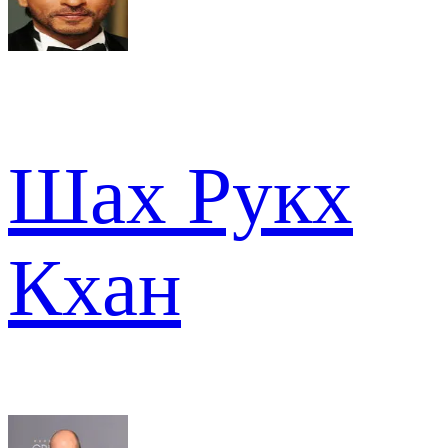
Шах Рукх
Кхан