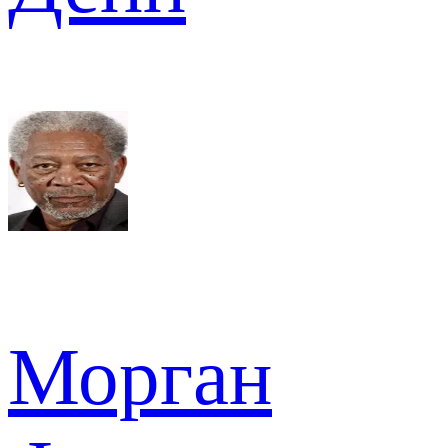
Морган