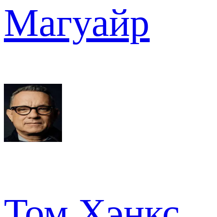
Магуайр
Том Хэнкс