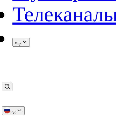
Телеканал
Eщё
Рус