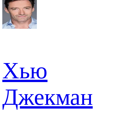
Хью
Джекман