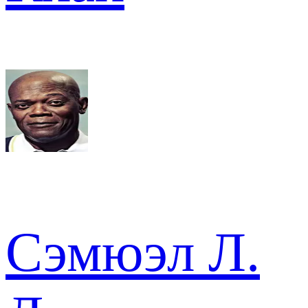
Сэмюэл Л.