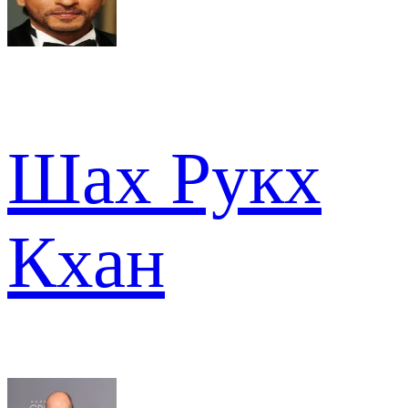
Шах Рукх
Кхан