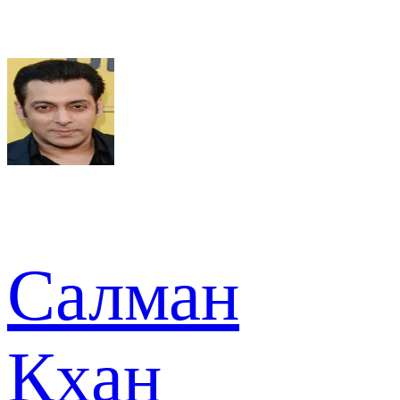
Салман
Кхан