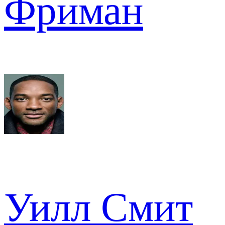
Фриман
Уилл Смит