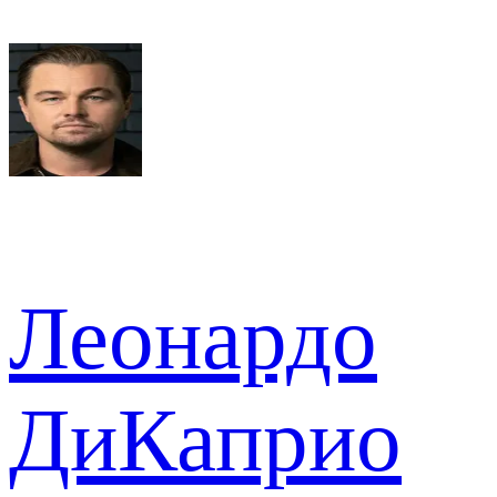
Леонардо
ДиКаприо