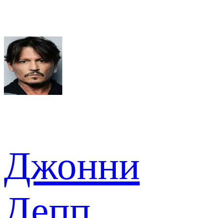
Джонни
Депп