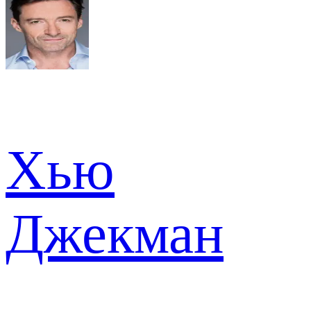
Хью
Джекман