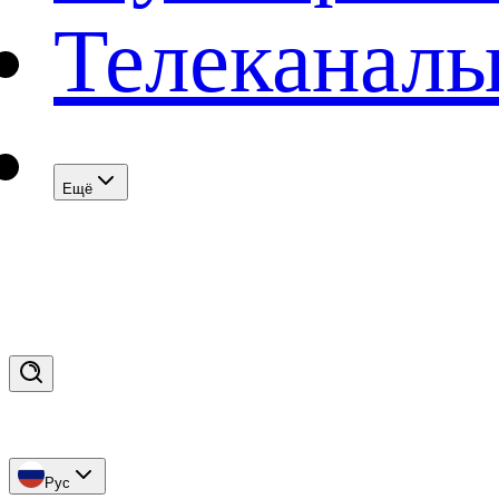
Телеканал
Eщё
Рус