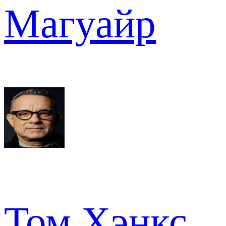
Магуайр
Том Хэнкс