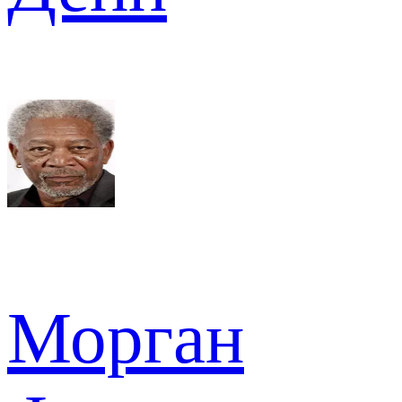
Морган