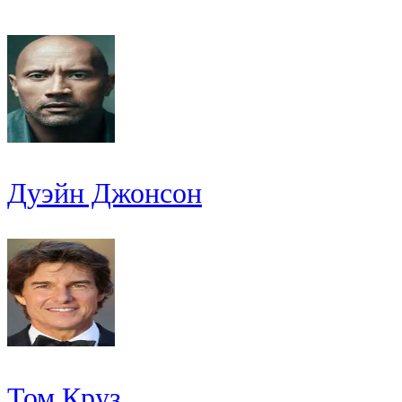
Дуэйн Джонсон
Том Круз