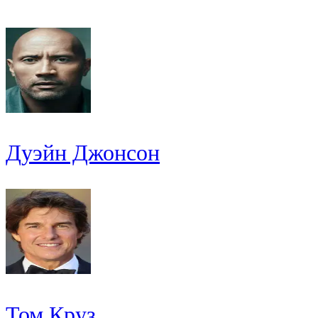
Дуэйн Джонсон
Том Круз