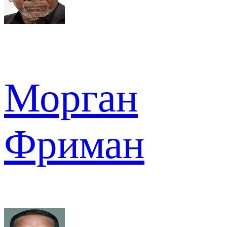
Морган
Фриман