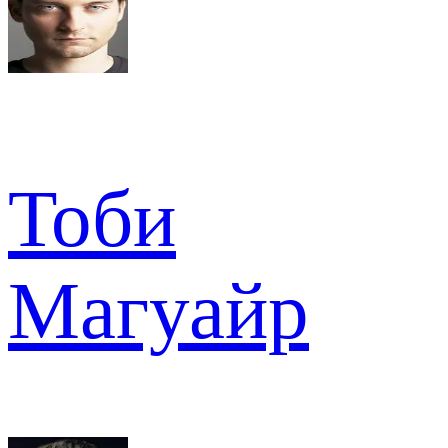
Тоби
Магуайр