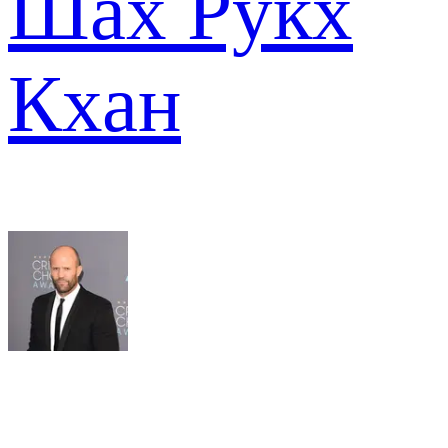
Шах Рукх
Кхан