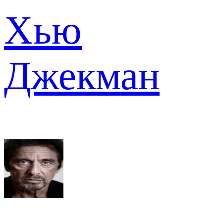
Хью
Джекман