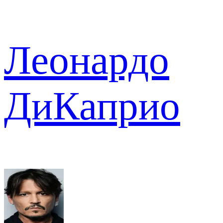
Леонардо
ДиКаприо