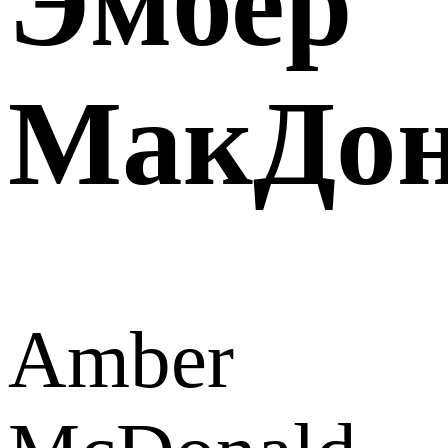
Эмбер
МакДон
Amber