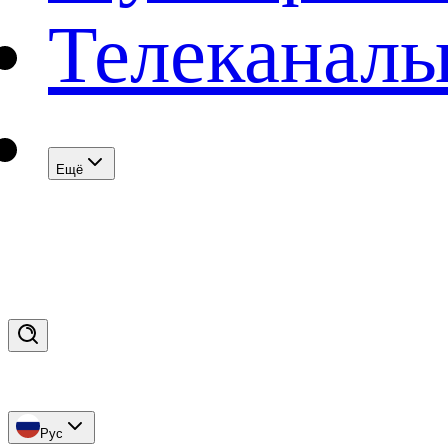
Телеканал
Eщё
Рус