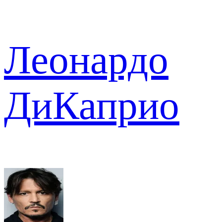
Леонардо
ДиКаприо