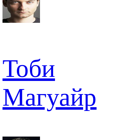
Тоби
Магуайр