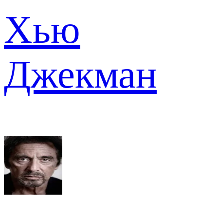
Хью
Джекман