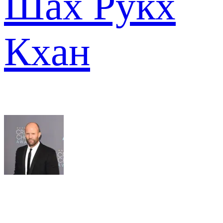
Шах Рукх
Кхан