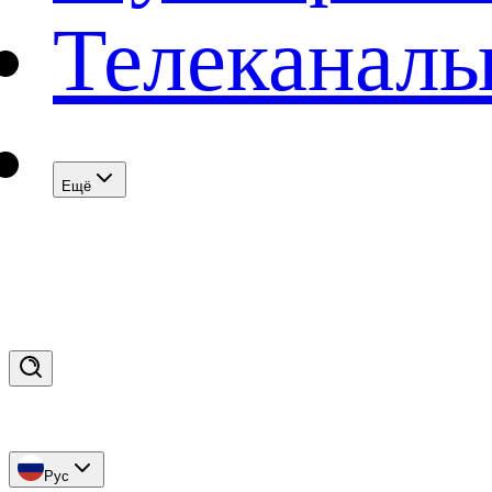
Телеканал
Eщё
Рус