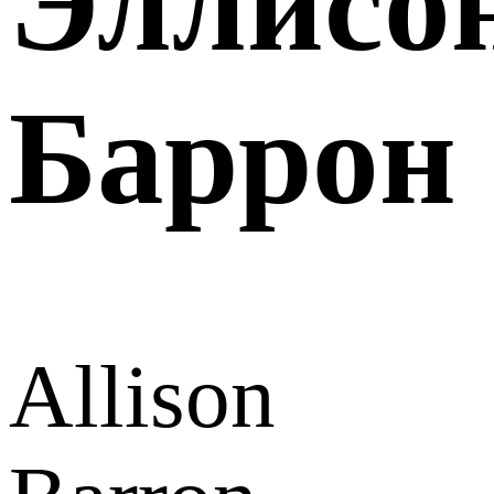
Эллисо
Баррон
Allison