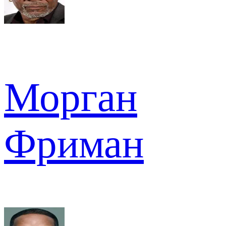
Морган
Фриман