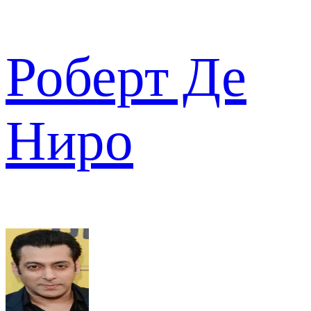
Роберт Де
Ниро