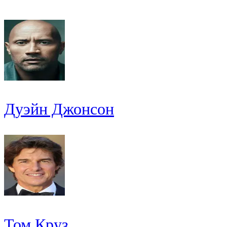
Дуэйн Джонсон
Том Круз