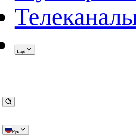
Телеканал
Eщё
Рус