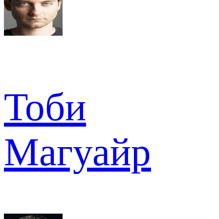
Тоби
Магуайр