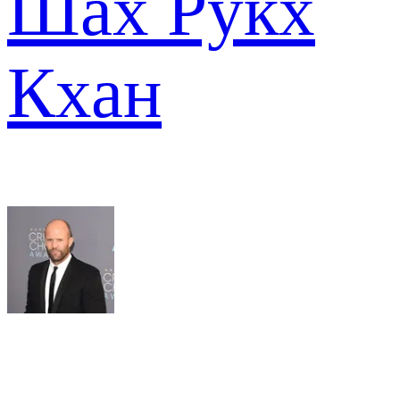
Шах Рукх
Кхан