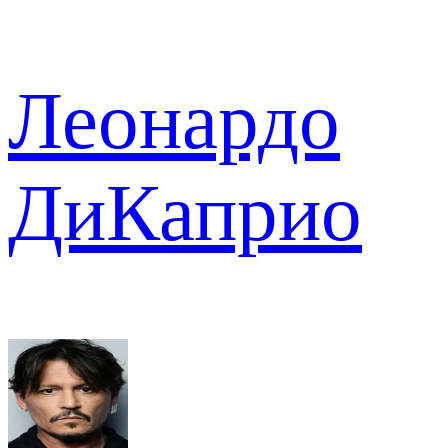
Леонардо
ДиКаприо