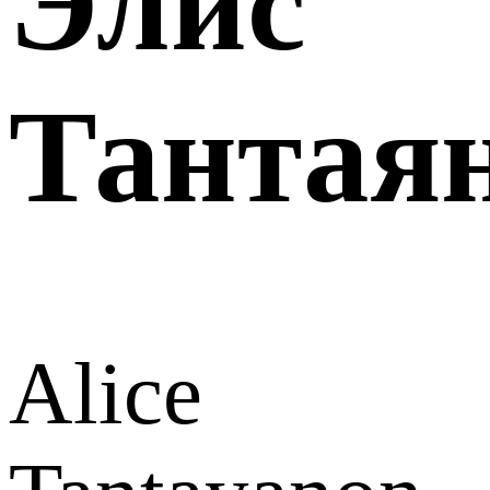
Элис
Тантая
Alice