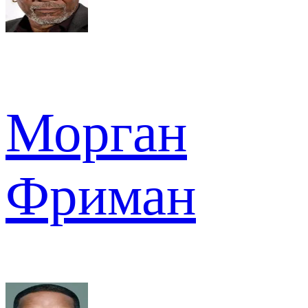
Морган
Фриман