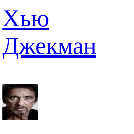
Хью
Джекман