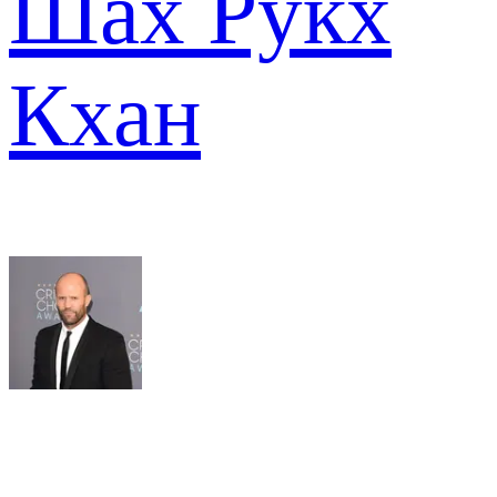
Шах Рукх
Кхан