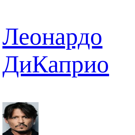
Леонардо
ДиКаприо