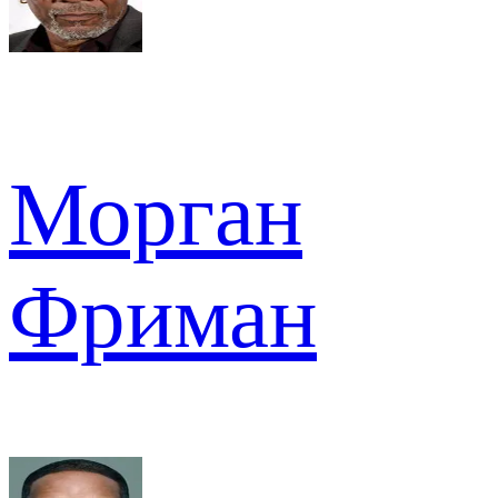
Морган
Фриман