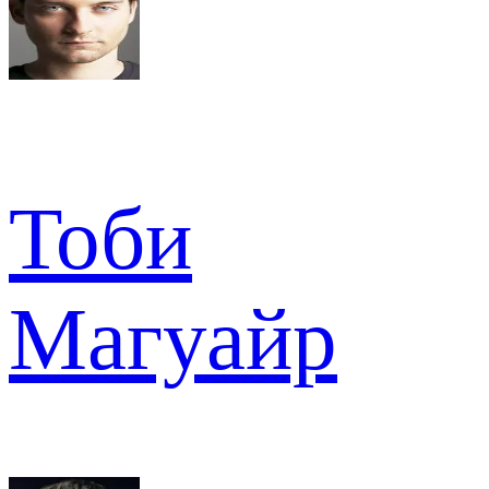
Тоби
Магуайр