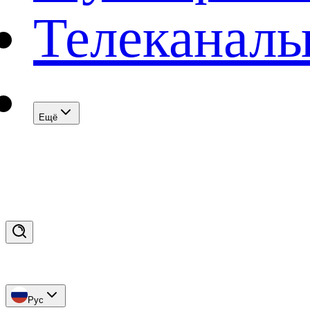
Телеканал
Eщё
Рус