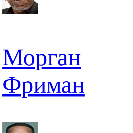
Морган
Фриман