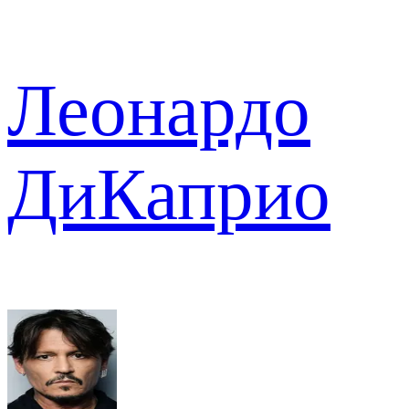
Леонардо
ДиКаприо