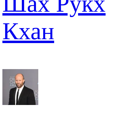
Шах Рукх
Кхан