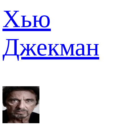
Хью
Джекман