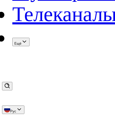
Телеканал
Eщё
Рус