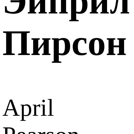
Эйприл
Пирсон
April