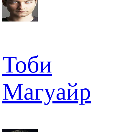
Тоби
Магуайр