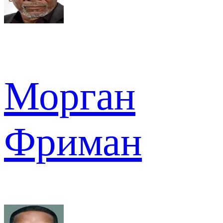
Морган
Фриман