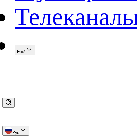
Телеканал
Eщё
Рус