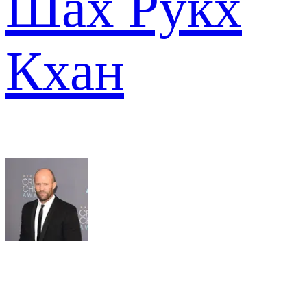
Шах Рукх
Кхан