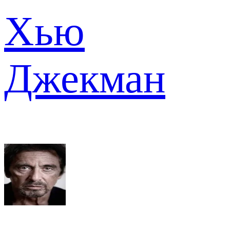
Хью
Джекман