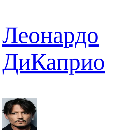
Леонардо
ДиКаприо