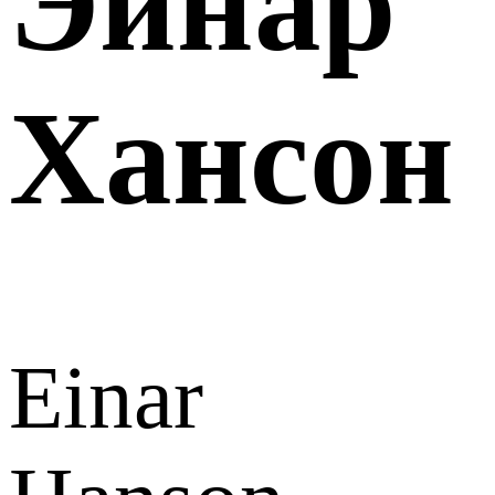
Эйнар
Хансон
Einar