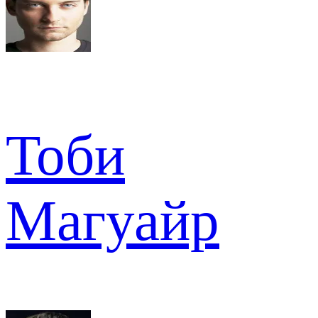
Тоби
Магуайр