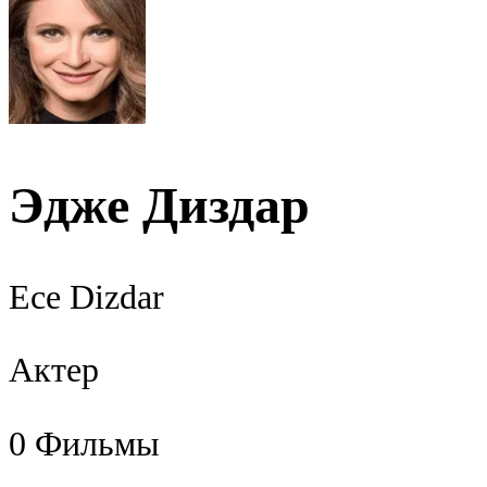
Эдже Диздар
Ece Dizdar
Актер
0
Фильмы