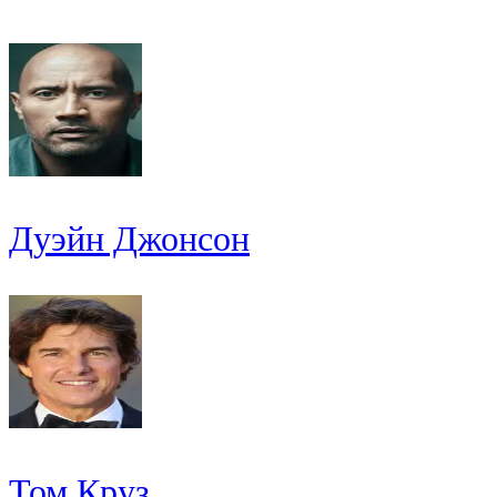
Дуэйн Джонсон
Том Круз