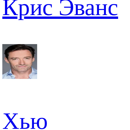
Крис Эванс
Хью