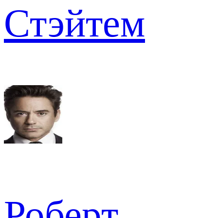
Стэйтем
Роберт