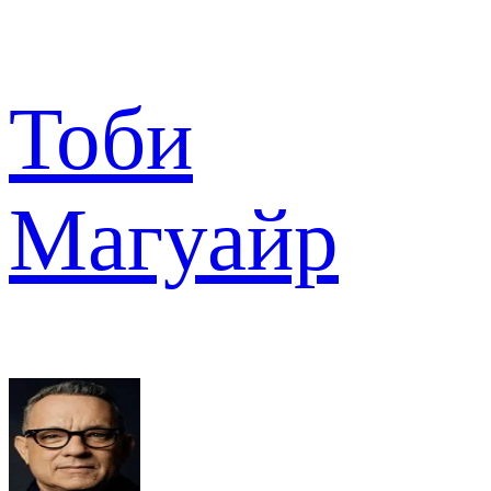
Тоби
Магуайр