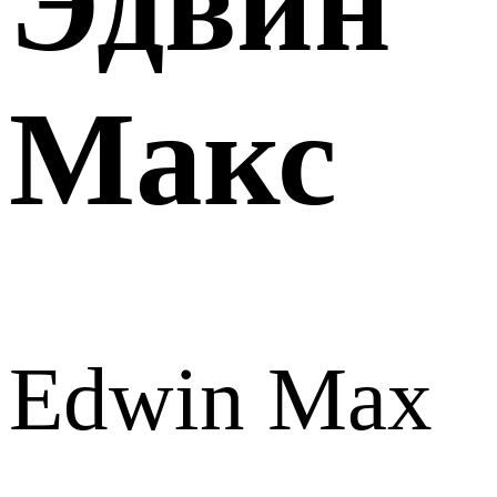
Эдвин
Макс
Edwin Max