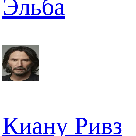
Эльба
Киану Ривз