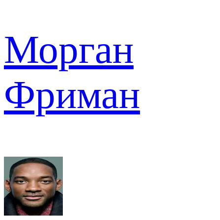
Морган
Фриман