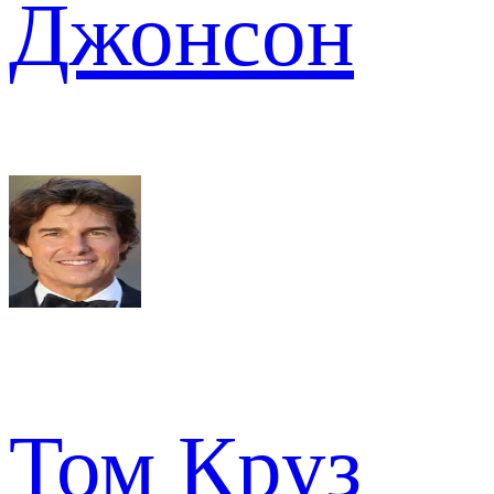
Джонсон
Том Круз