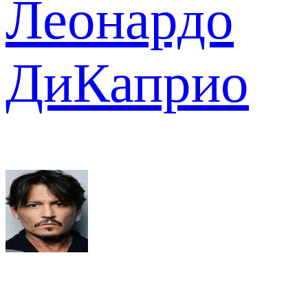
Леонардо
ДиКаприо