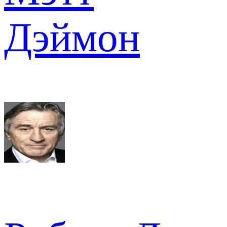
Дэймон