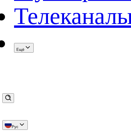
Телеканал
Eщё
Рус