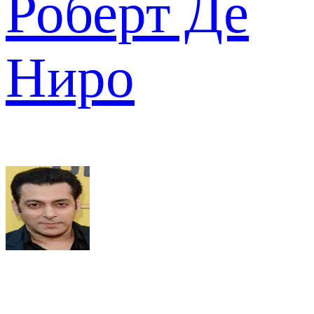
Роберт Де
Ниро