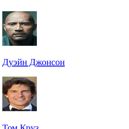
Дуэйн Джонсон
Том Круз