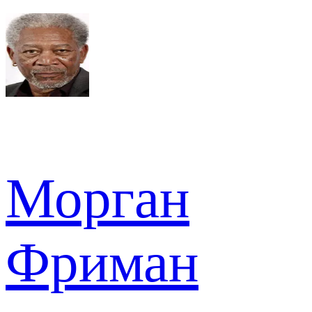
Морган
Фриман