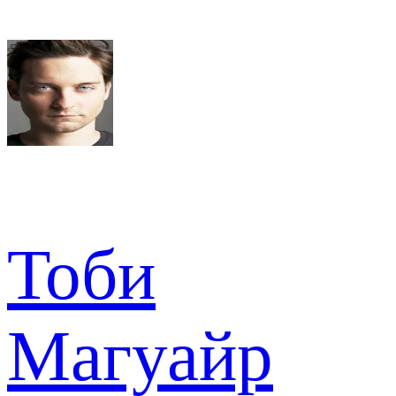
Тоби
Магуайр