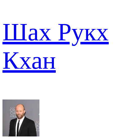
Шах Рукх
Кхан