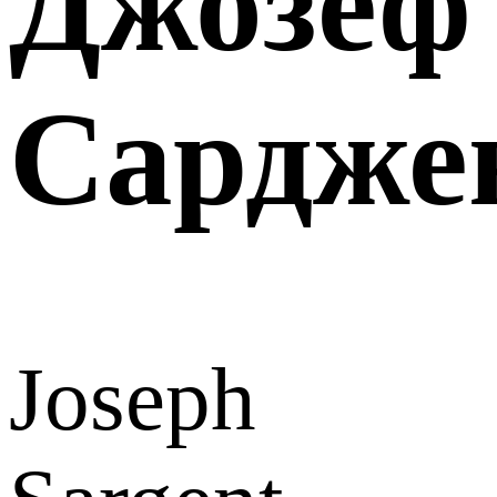
Джозеф
Сардже
Joseph