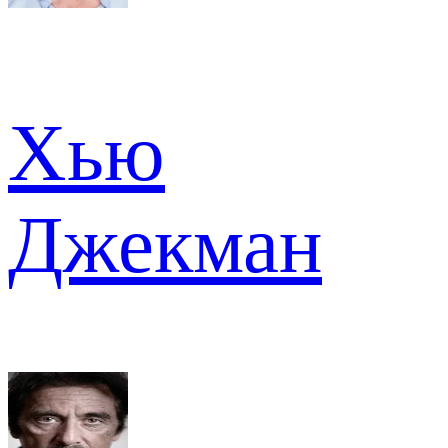
Хью
Джекман