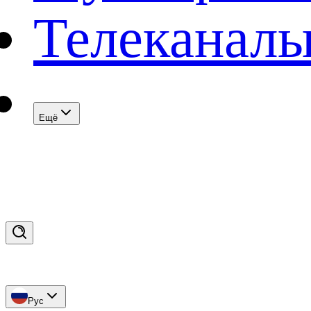
Телеканал
Eщё
Рус