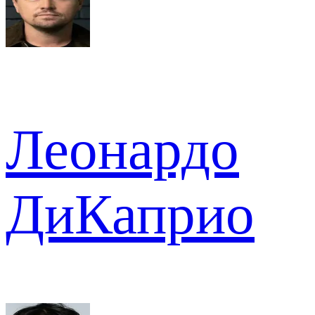
Леонардо
ДиКаприо