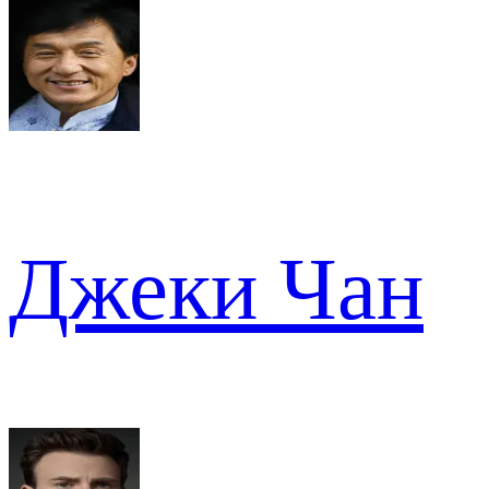
Джеки Чан