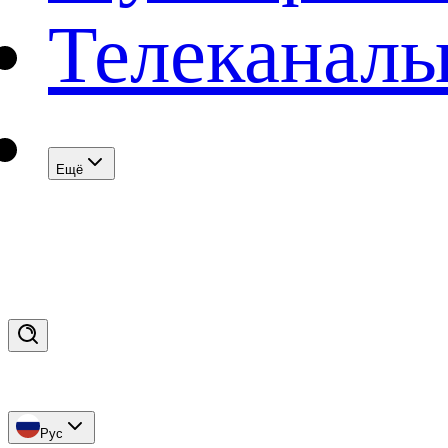
Телеканал
Eщё
Рус