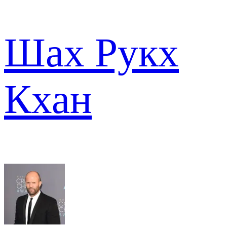
Шах Рукх
Кхан