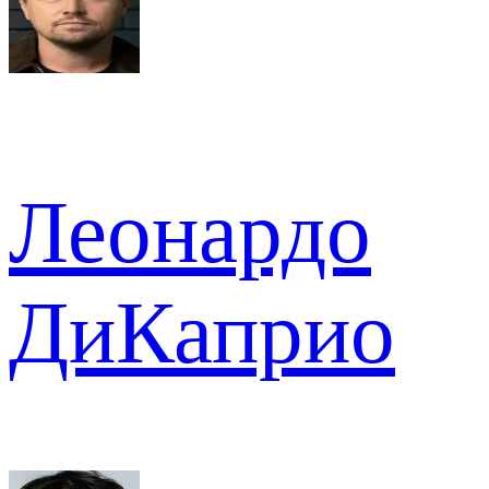
Леонардо
ДиКаприо