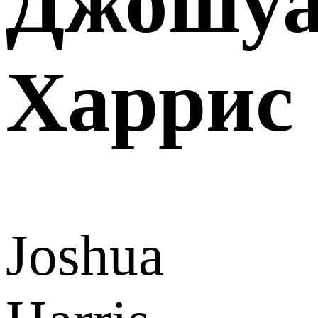
Джошу
Харрис
Joshua