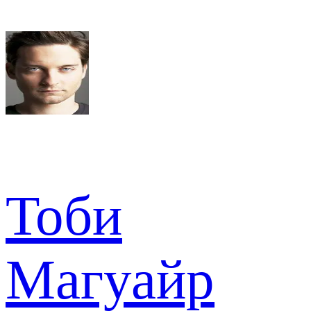
Тоби
Магуайр