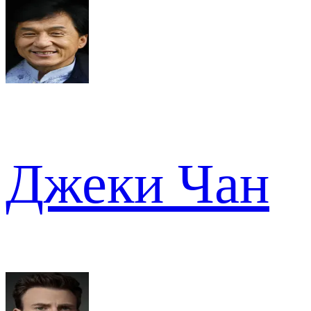
Джеки Чан