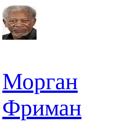
Морган
Фриман