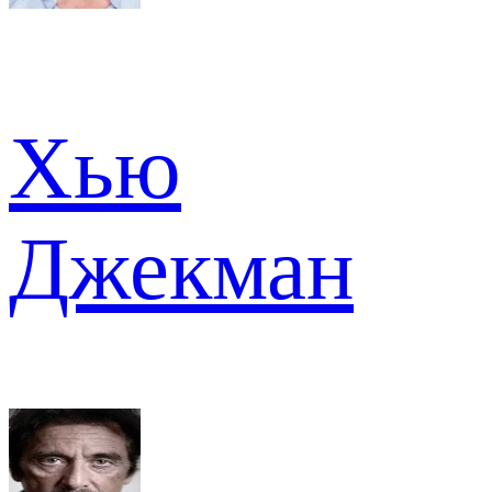
Хью
Джекман