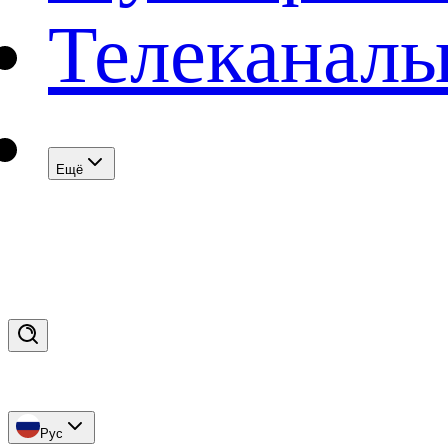
Телеканал
Eщё
Рус