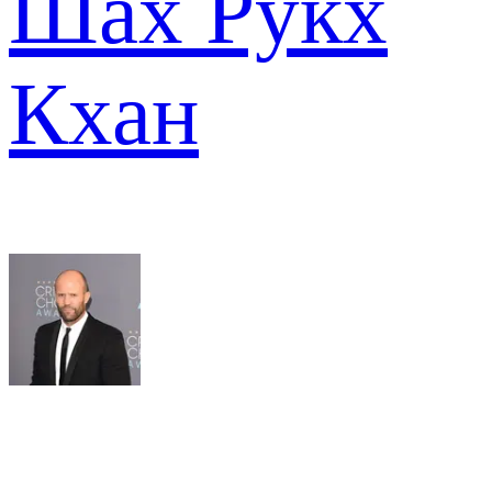
Шах Рукх
Кхан