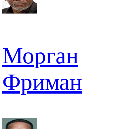
Морган
Фриман