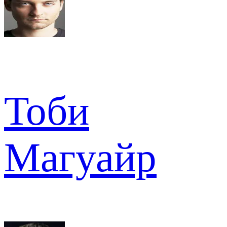
Тоби
Магуайр