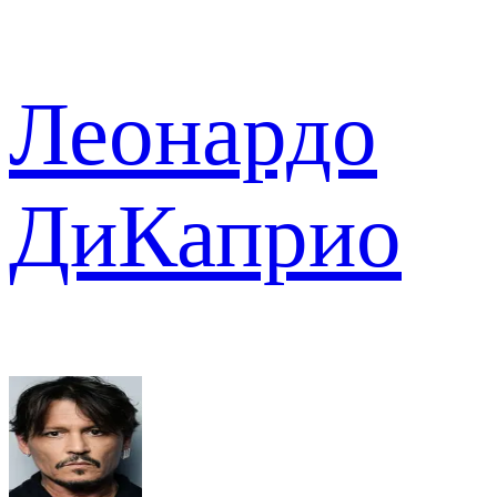
Леонардо
ДиКаприо