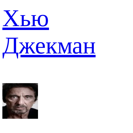
Хью
Джекман