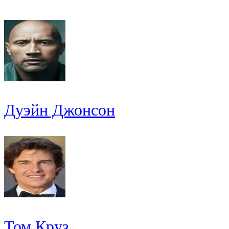
Дуэйн Джонсон
Том Круз