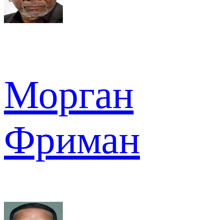
Морган
Фриман