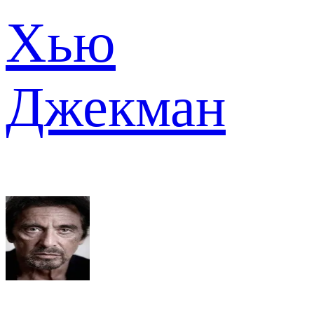
Хью
Джекман