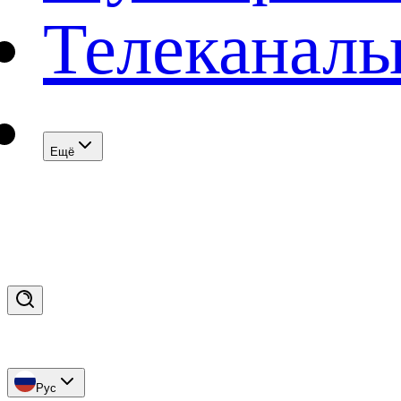
Телеканал
Eщё
Рус