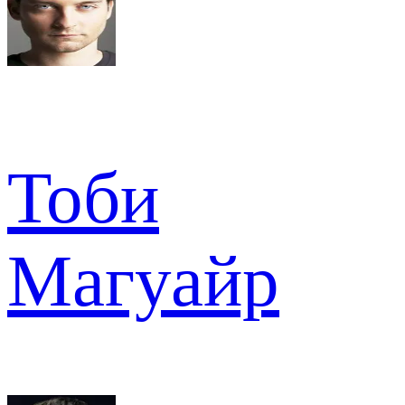
Тоби
Магуайр