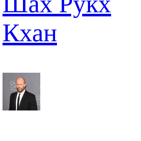
Шах Рукх
Кхан