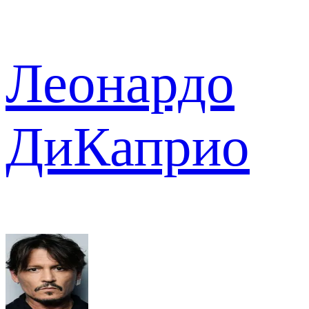
Леонардо
ДиКаприо