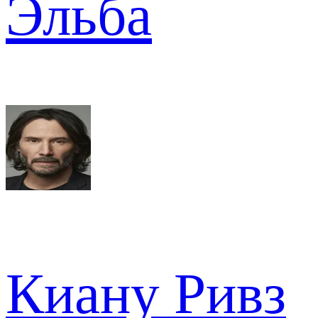
Эльба
Киану Ривз