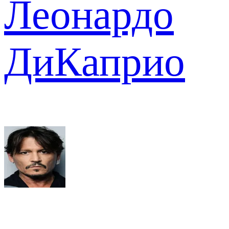
Леонардо
ДиКаприо