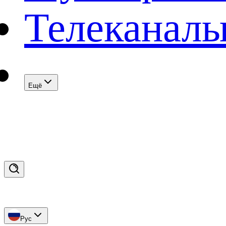
Телеканал
Eщё
Рус