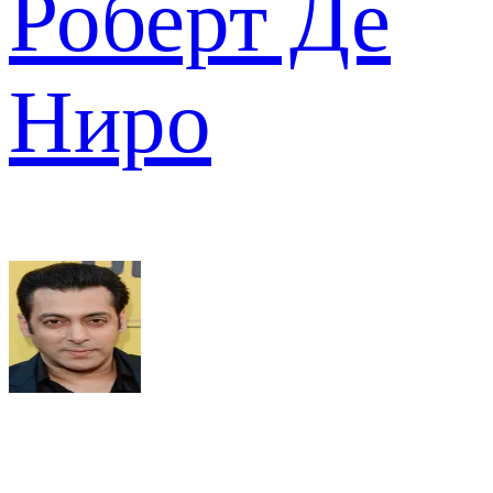
Роберт Де
Ниро