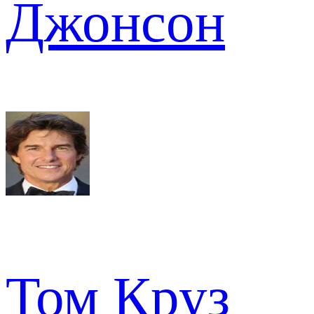
Джонсон
Том Круз