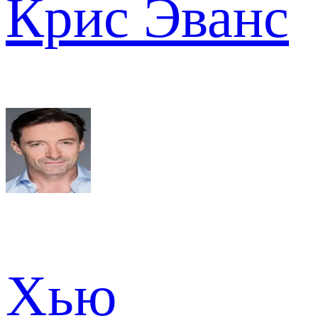
Крис Эванс
Хью