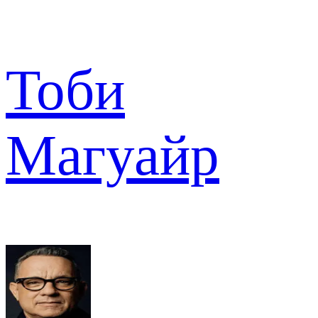
Тоби
Магуайр