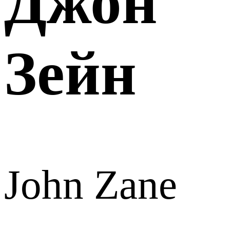
Джон
Зейн
John Zane