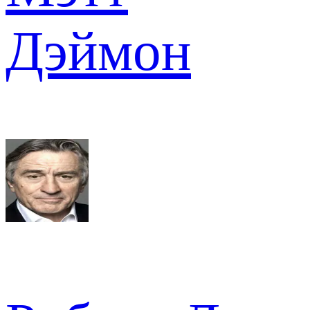
Дэймон