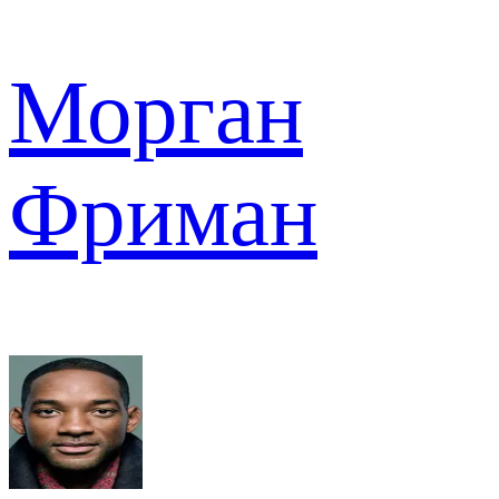
Морган
Фриман