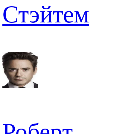
Стэйтем
Роберт