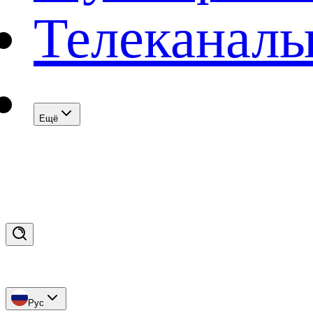
Телеканал
Eщё
Рус