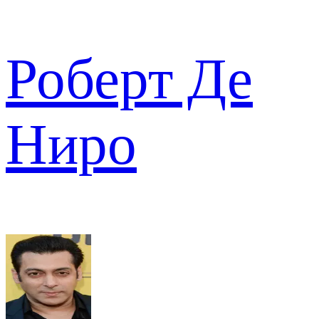
Роберт Де
Ниро