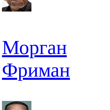
Морган
Фриман