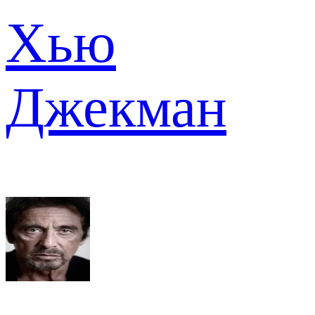
Хью
Джекман