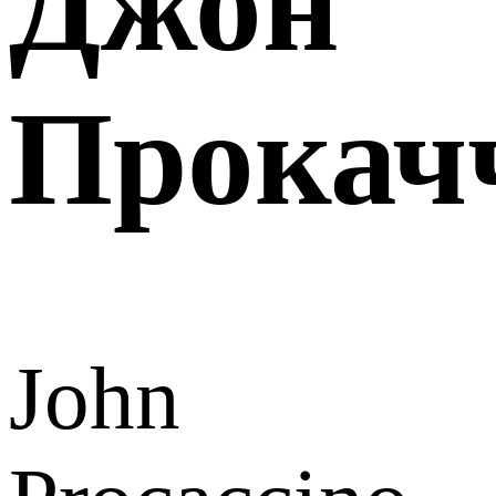
Джон
Прокач
John