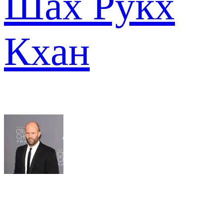
Шах Рукх
Кхан