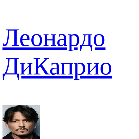
Леонардо
ДиКаприо