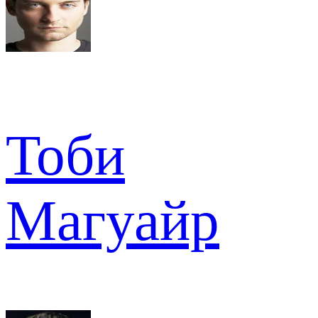
Тоби
Магуайр