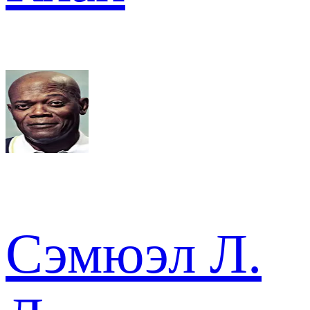
Сэмюэл Л.