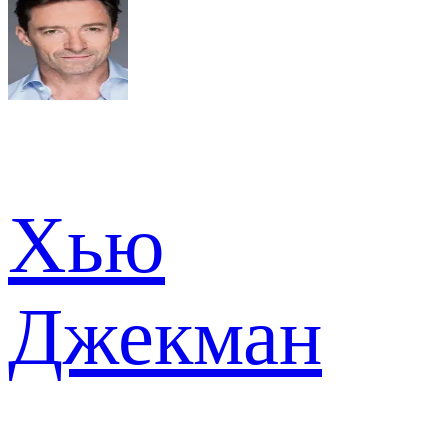
Хью
Джекман