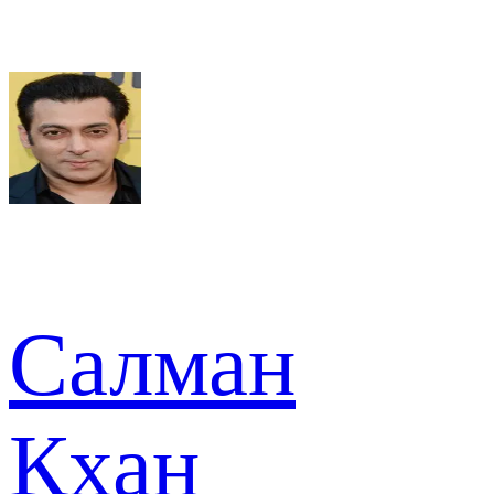
Салман
Кхан