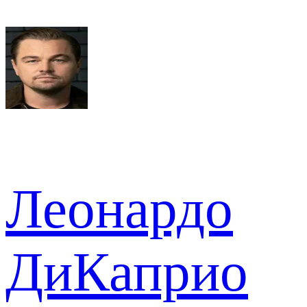
Леонардо
ДиКаприо