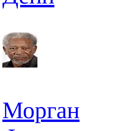
Морган