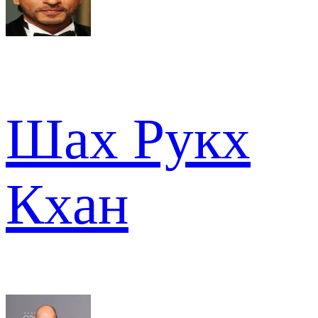
Шах Рукх
Кхан