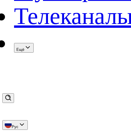
Телеканал
Eщё
Рус