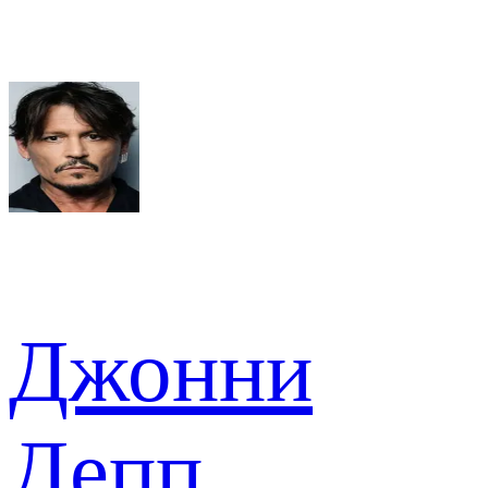
Джонни
Депп