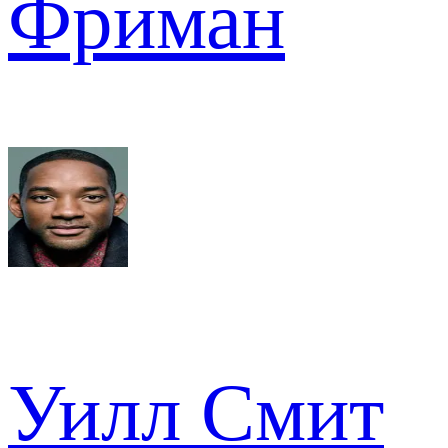
Фриман
Уилл Смит