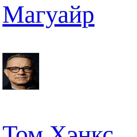
Магуайр
Том Хэнкс