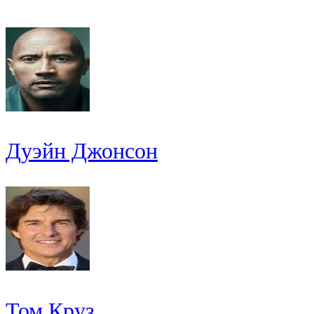
Дуэйн Джонсон
Том Круз