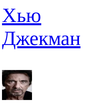
Хью
Джекман