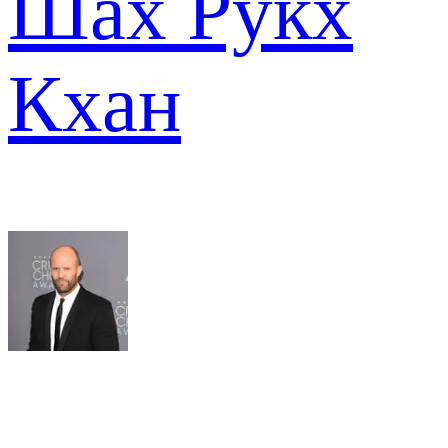
Шах Рукх
Кхан