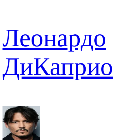
Леонардо
ДиКаприо