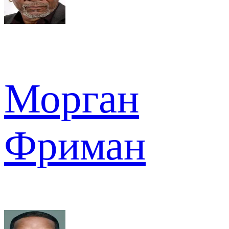
Морган
Фриман