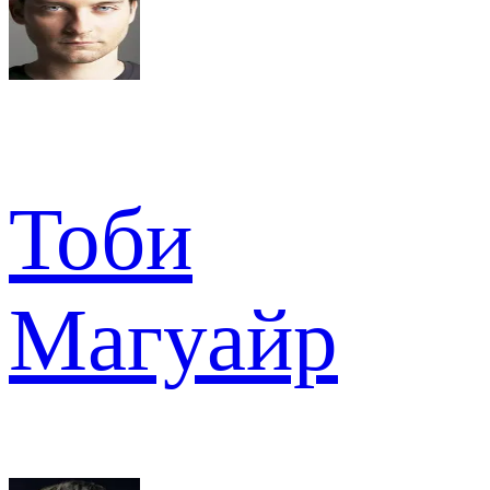
Тоби
Магуайр