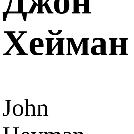
Джон
Хейман
John