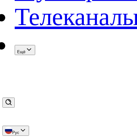
Телеканал
Eщё
Рус