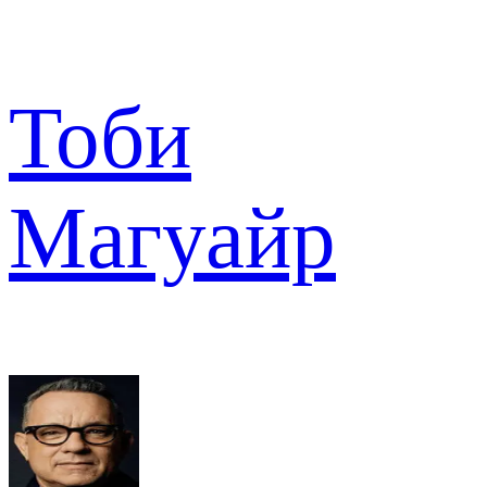
Тоби
Магуайр