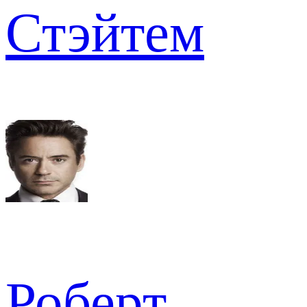
Стэйтем
Роберт