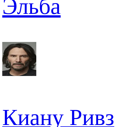
Эльба
Киану Ривз