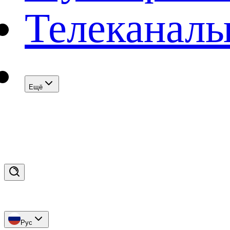
Телеканал
Eщё
Рус