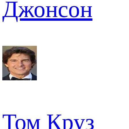
Джонсон
Том Круз