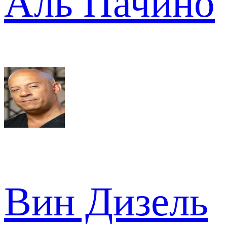
Аль Пачино
Вин Дизель