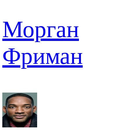
Морган
Фриман