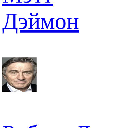
Дэймон