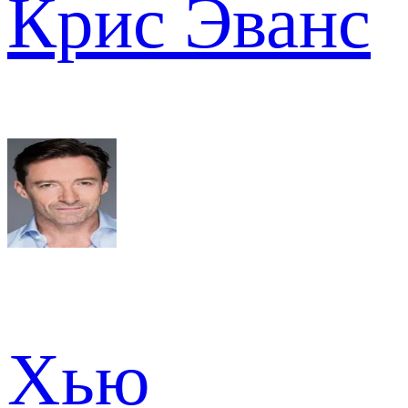
Крис Эванс
Хью