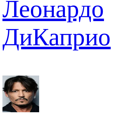
Леонардо
ДиКаприо