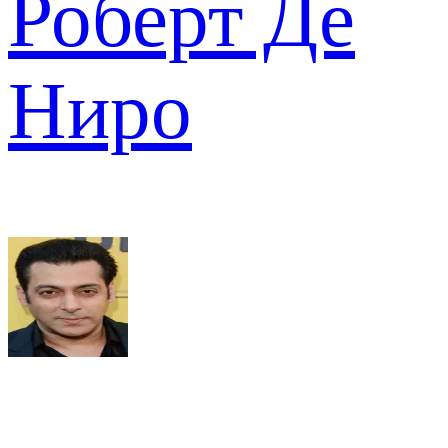
Роберт Де
Ниро