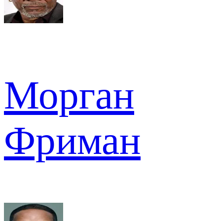
Морган
Фриман