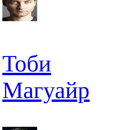
Тоби
Магуайр