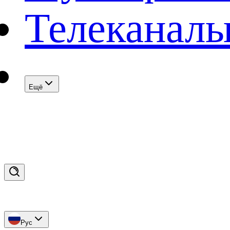
Телеканал
Eщё
Рус