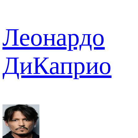
Леонардо
ДиКаприо