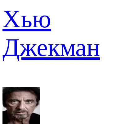
Хью
Джекман