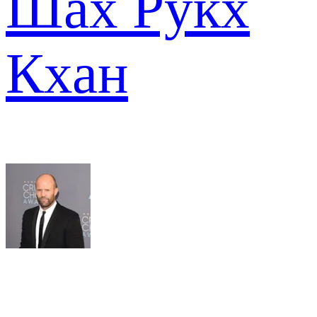
Шах Рукх
Кхан