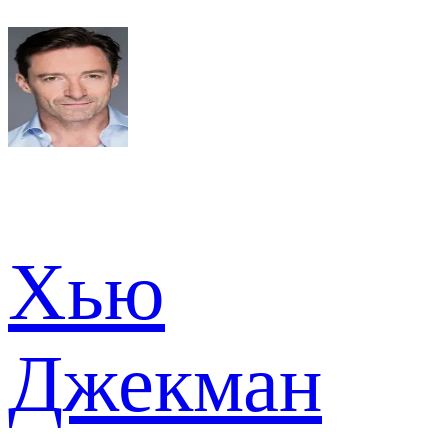
Хью
Джекман