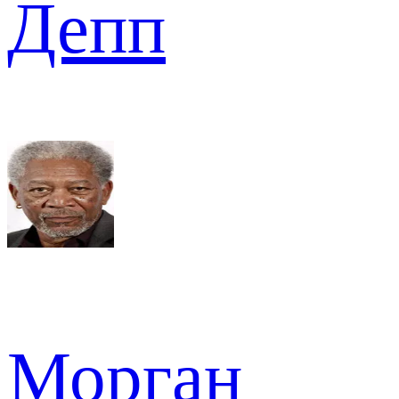
Депп
Морган