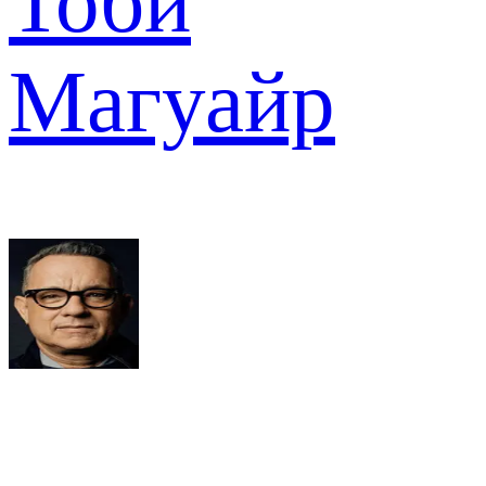
Тоби
Магуайр