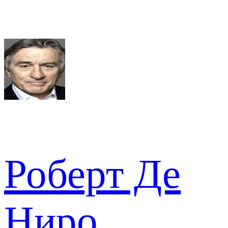
Роберт Де
Ниро