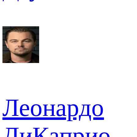
Леонардо
ДиКаприо