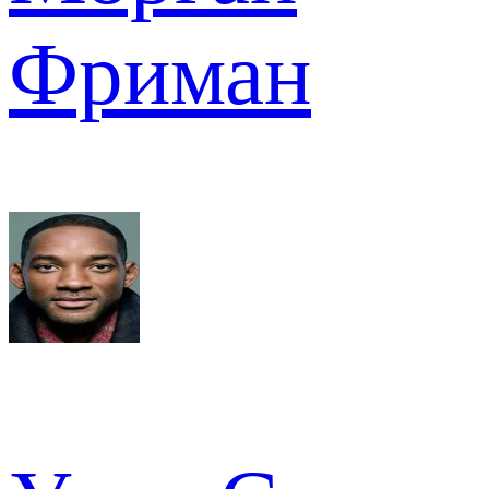
Фриман