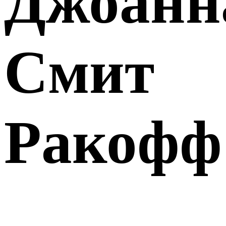
Джоанн
Смит
Ракофф