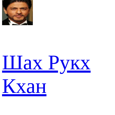
Шах Рукх
Кхан