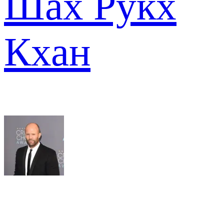
Шах Рукх
Кхан