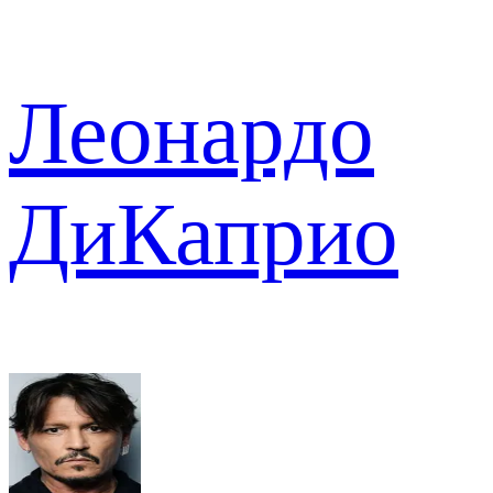
Леонардо
ДиКаприо