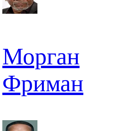
Морган
Фриман