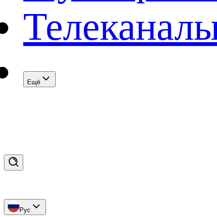
Телеканал
Eщё
Рус