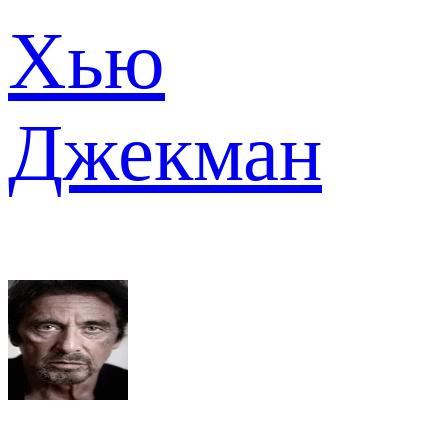
Хью
Джекман