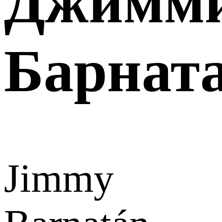
Джимм
Барнат
Jimmy