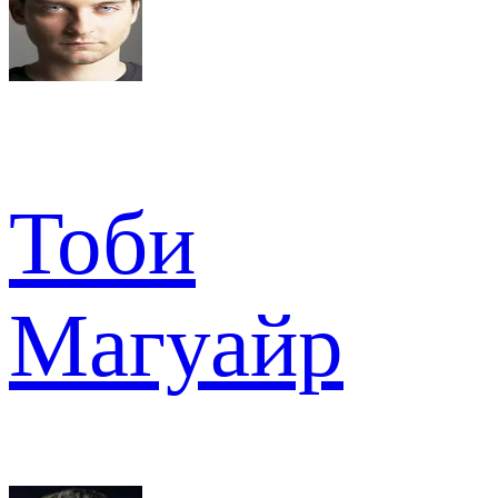
Тоби
Магуайр