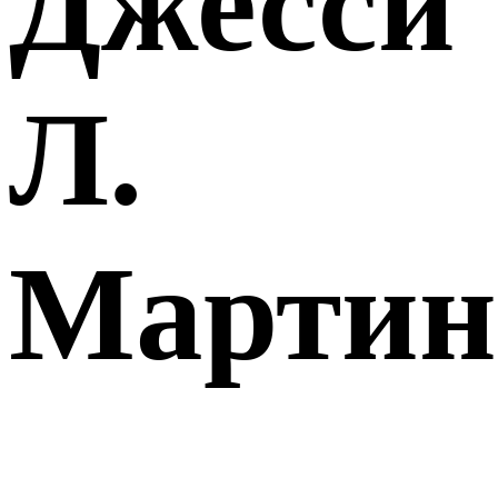
Джесси
Л.
Мартин