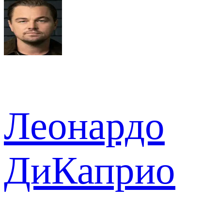
Леонардо
ДиКаприо