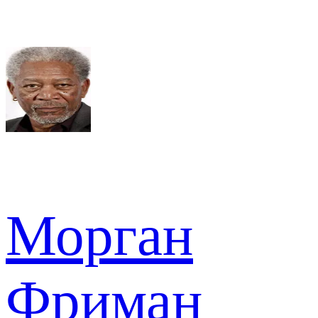
Морган
Фриман