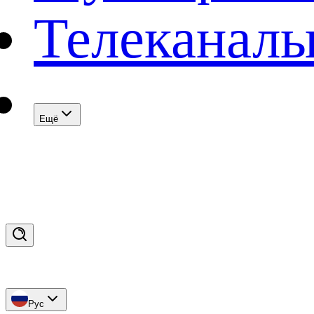
Телеканал
Eщё
Рус