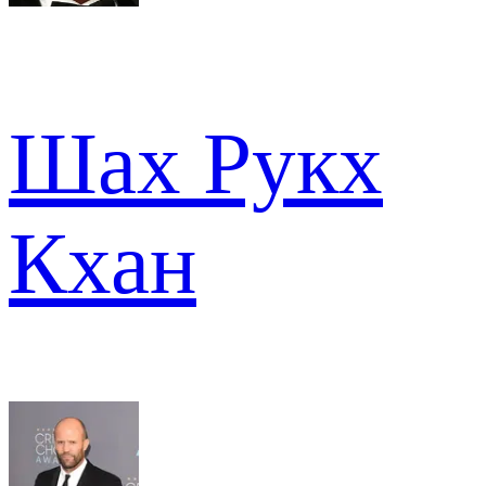
Шах Рукх
Кхан