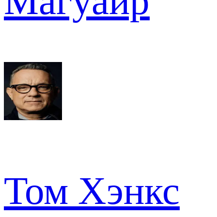
Магуайр
Том Хэнкс