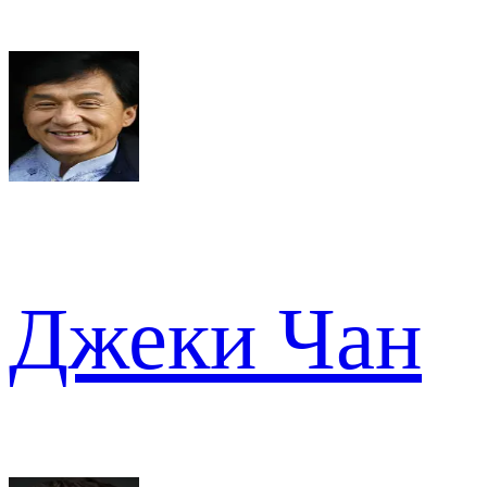
Джеки Чан