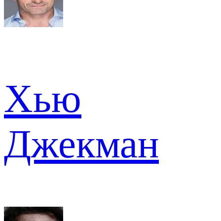
Хью
Джекман