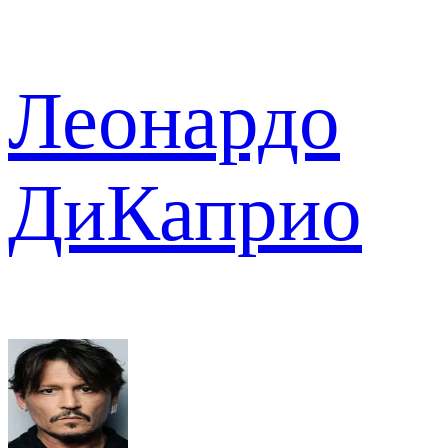
Леонардо
ДиКаприо