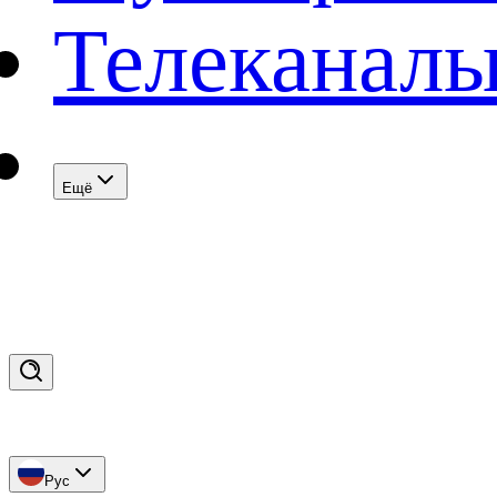
Телеканал
Eщё
Рус