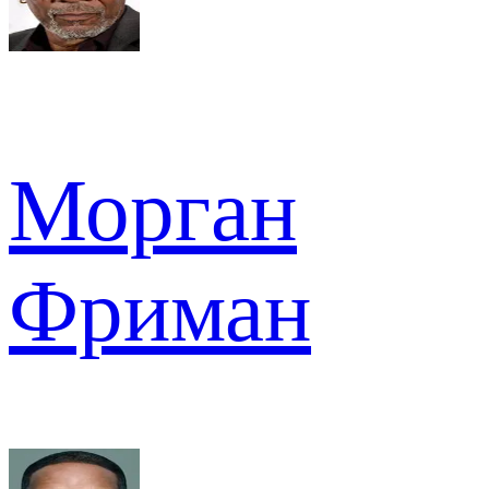
Морган
Фриман