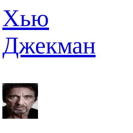
Хью
Джекман