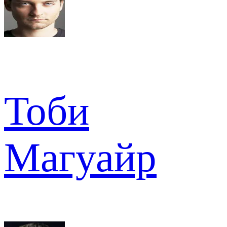
Тоби
Магуайр