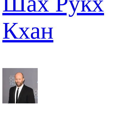
Шах Рукх
Кхан