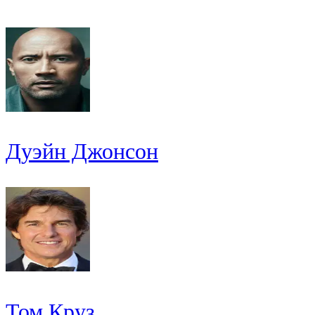
Дуэйн Джонсон
Том Круз