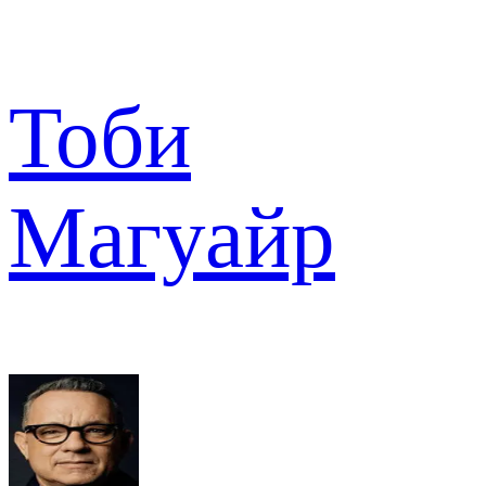
Тоби
Магуайр