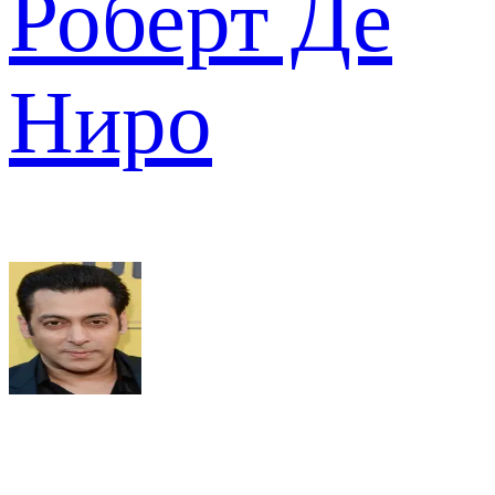
Роберт Де
Ниро