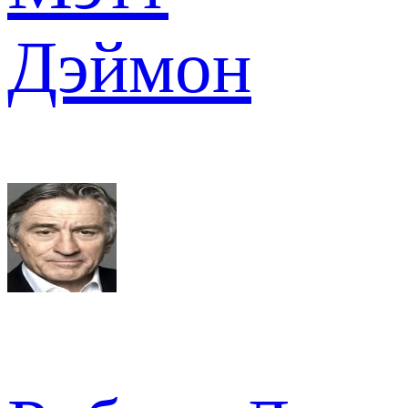
Дэймон