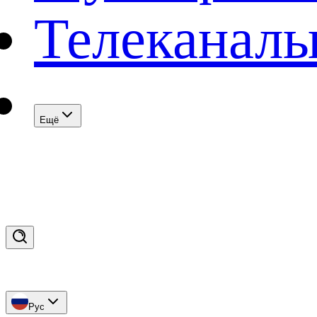
Телеканал
Eщё
Рус