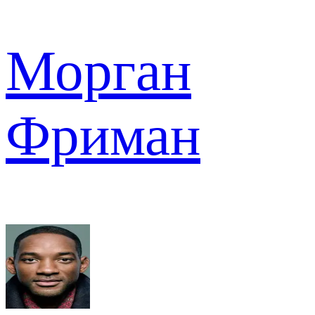
Морган
Фриман