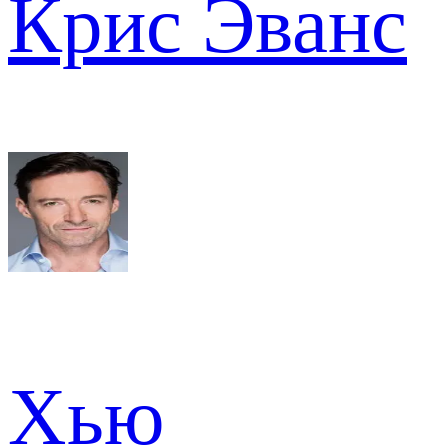
Крис Эванс
Хью