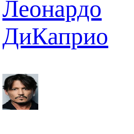
Леонардо
ДиКаприо