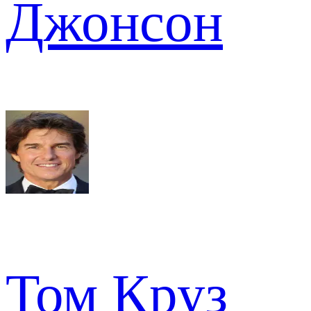
Джонсон
Том Круз