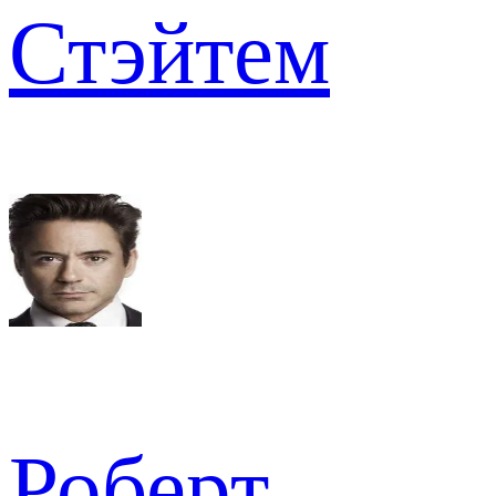
Стэйтем
Роберт