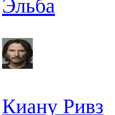
Эльба
Киану Ривз