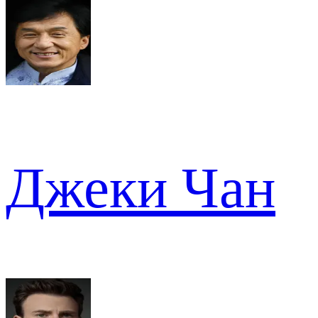
Джеки Чан