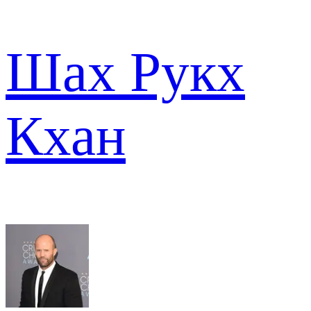
Шах Рукх
Кхан