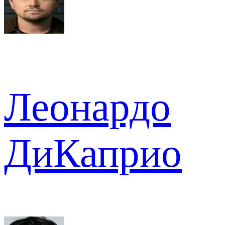
Леонардо
ДиКаприо