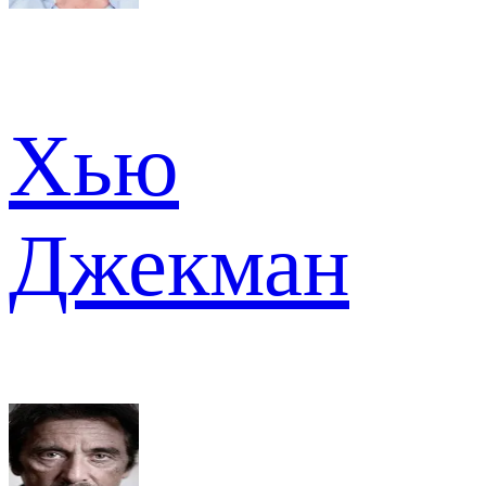
Хью
Джекман