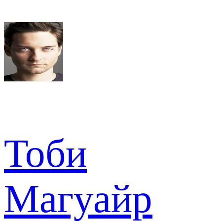
Тоби
Магуайр