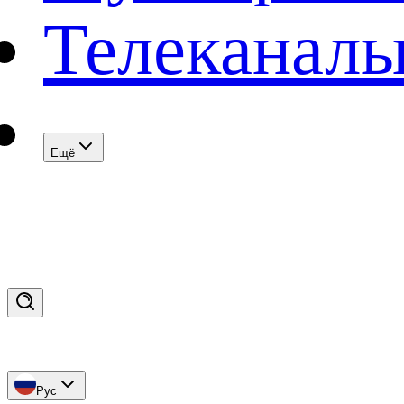
Телеканал
Eщё
Рус