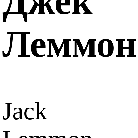
Джек
Леммон
Jack