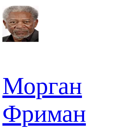
Морган
Фриман