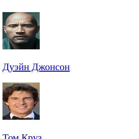
Дуэйн Джонсон
Том Круз