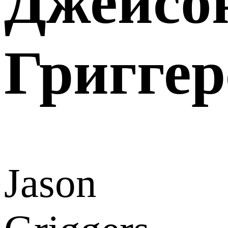
Джейсо
Григгер
Jason