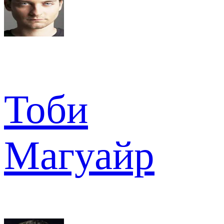
Тоби
Магуайр