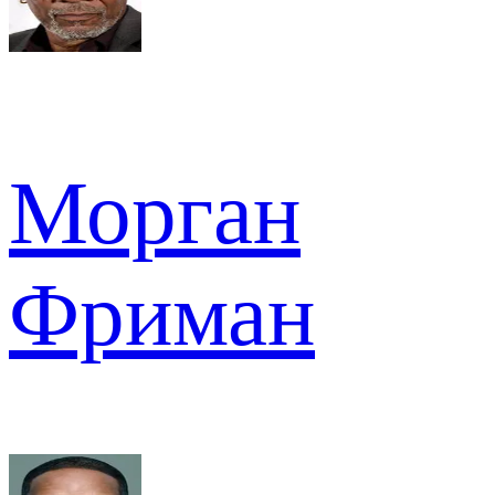
Морган
Фриман