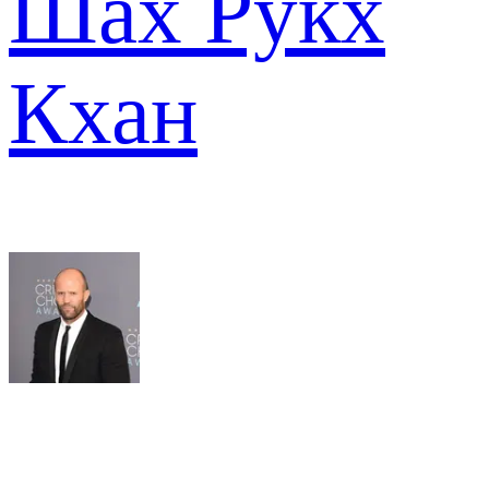
Шах Рукх
Кхан