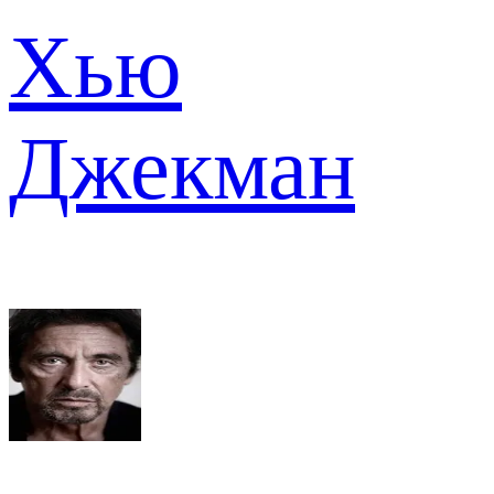
Хью
Джекман