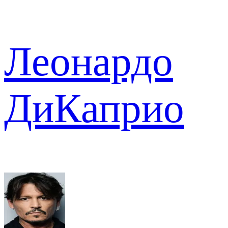
Леонардо
ДиКаприо