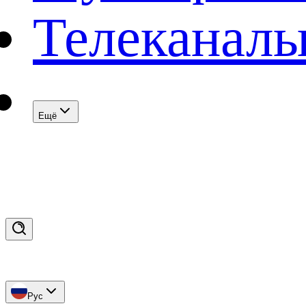
Телеканал
Eщё
Рус