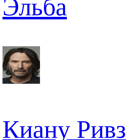
Эльба
Киану Ривз