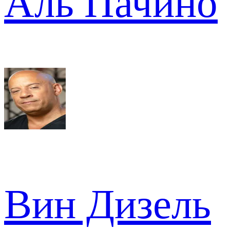
Аль Пачино
Вин Дизель