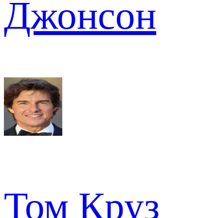
Джонсон
Том Круз