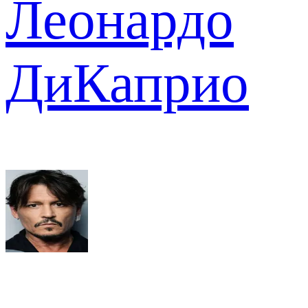
Леонардо
ДиКаприо