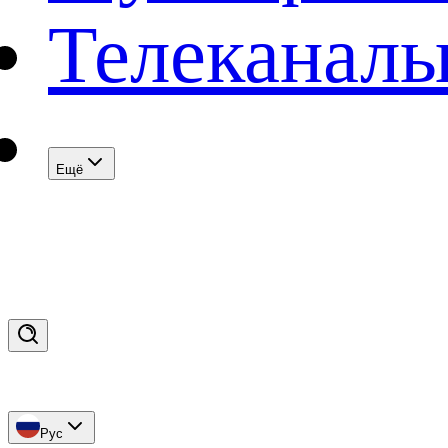
Телеканал
Eщё
Рус