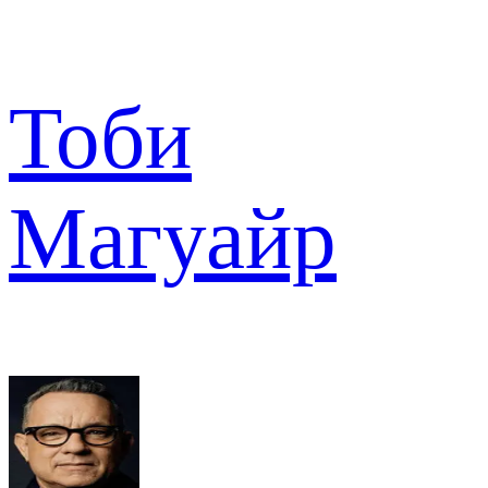
Тоби
Магуайр