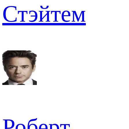
Стэйтем
Роберт