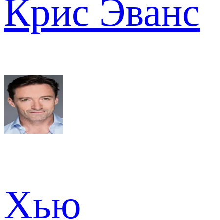
Крис Эванс
Хью