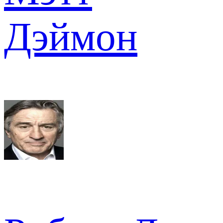
Дэймон