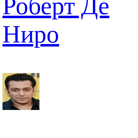
Роберт Де
Ниро