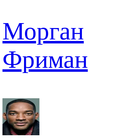
Морган
Фриман