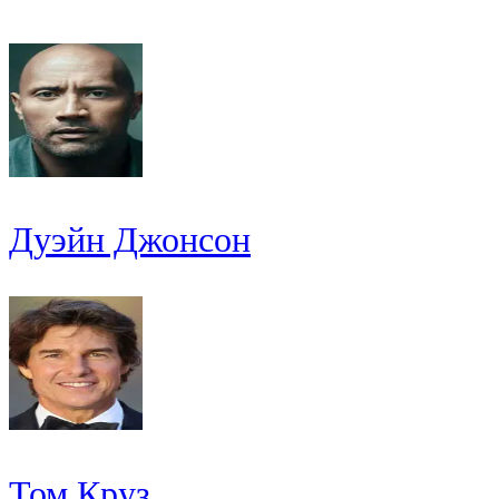
Дуэйн Джонсон
Том Круз