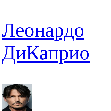
Леонардо
ДиКаприо