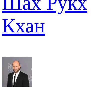
Шах Рукх
Кхан