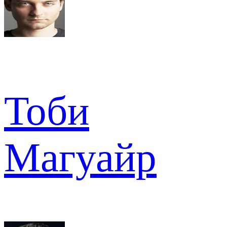
Тоби
Магуайр