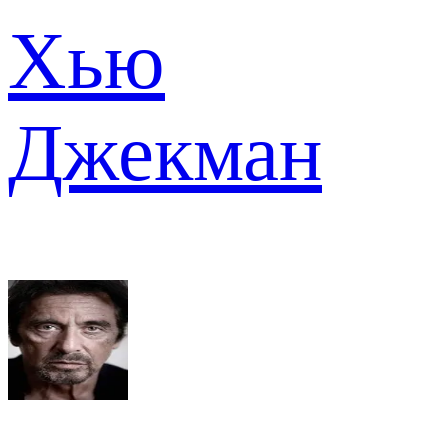
Хью
Джекман