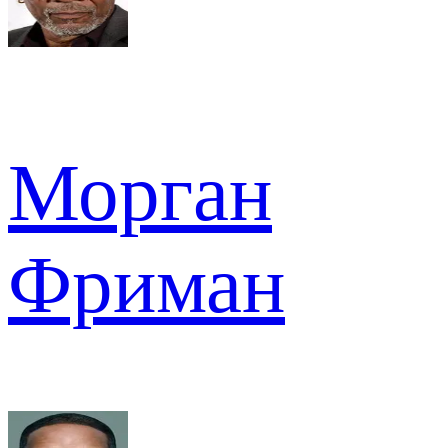
Морган
Фриман