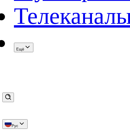
Телеканал
Eщё
Рус