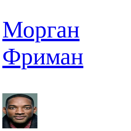
Морган
Фриман