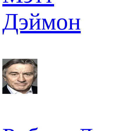
Дэймон