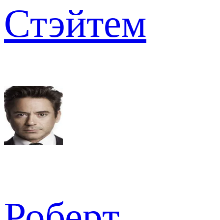
Стэйтем
Роберт