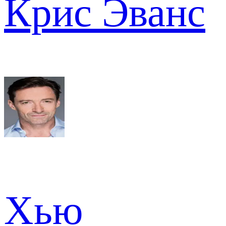
Крис Эванс
Хью