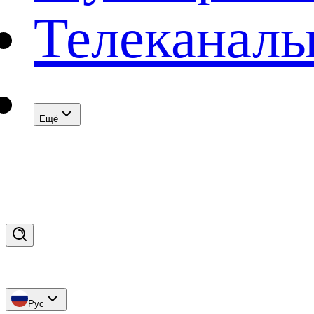
Телеканал
Eщё
Рус