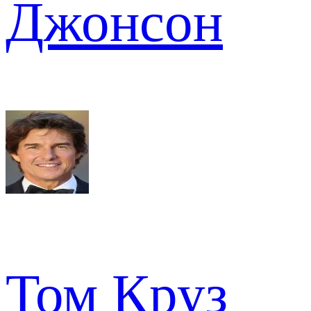
Джонсон
Том Круз