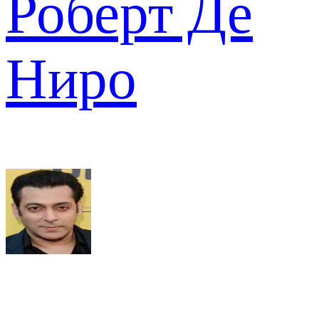
Роберт Де
Ниро