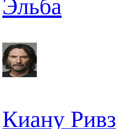
Эльба
Киану Ривз