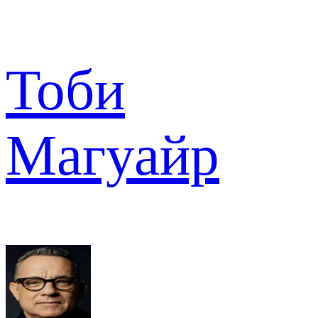
Тоби
Магуайр