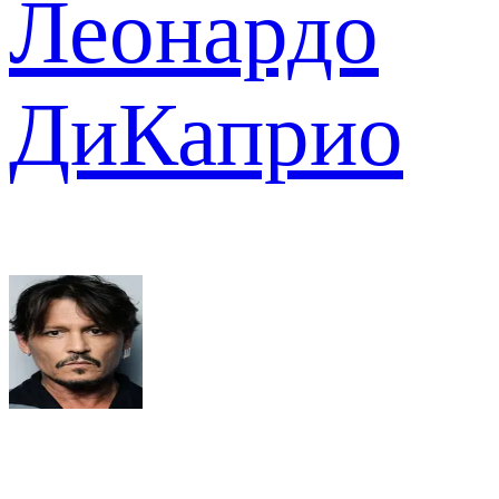
Леонардо
ДиКаприо