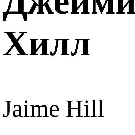
Джейм
Хилл
Jaime Hill