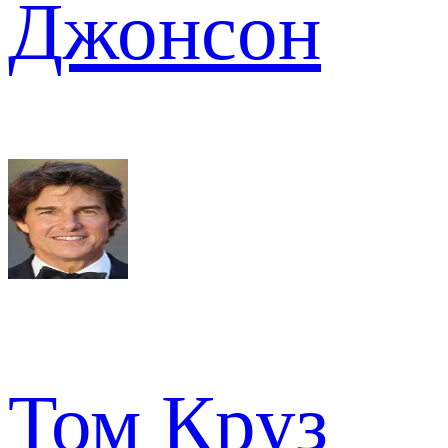
Джонсон
Том Круз