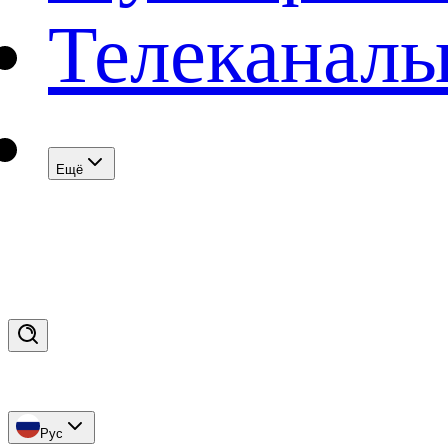
Телеканал
Eщё
Рус