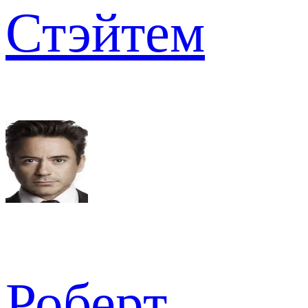
Стэйтем
Роберт