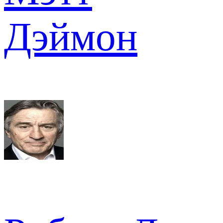
Дэймон