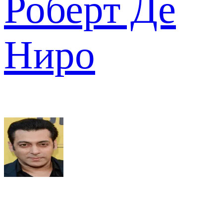
Роберт Де
Ниро