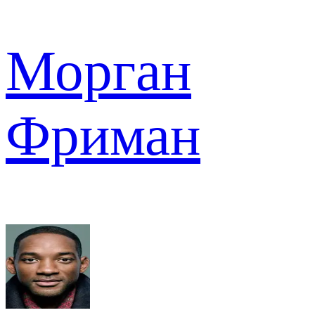
Морган
Фриман