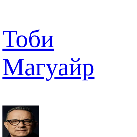
Тоби
Магуайр