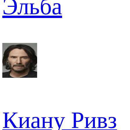
Эльба
Киану Ривз