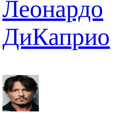
Леонардо
ДиКаприо