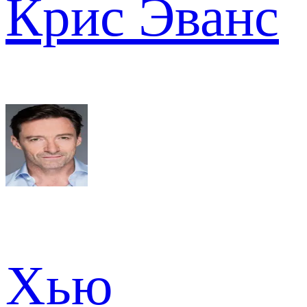
Крис Эванс
Хью