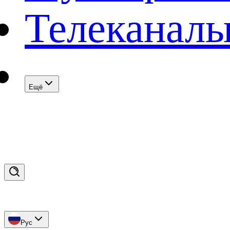
Телеканал
Eщё
Рус