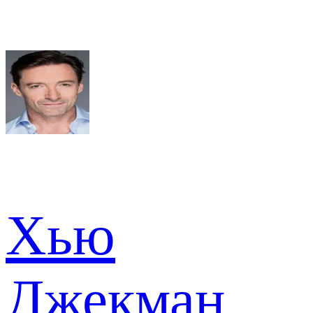
Хью
Джекман