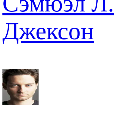
Сэмюэл Л.
Джексон