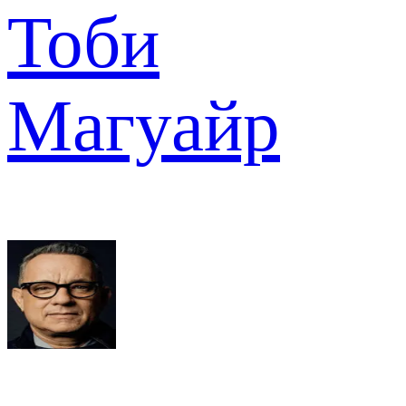
Тоби
Магуайр