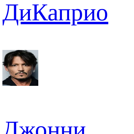
ДиКаприо
Джонни