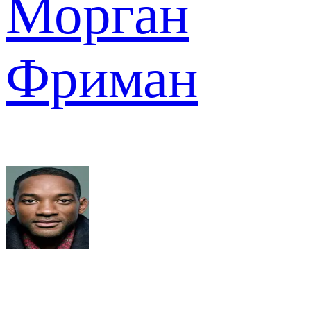
Морган
Фриман