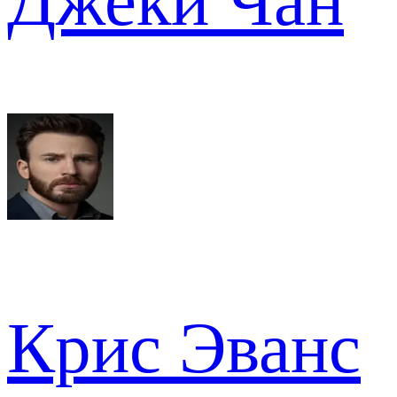
Джеки Чан
Крис Эванс