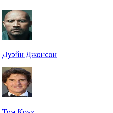
Дуэйн Джонсон
Том Круз