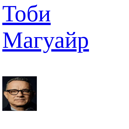
Тоби
Магуайр