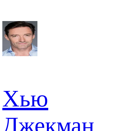
Хью
Джекман