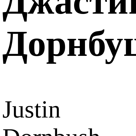
Джасти
Дорнбу
Justin