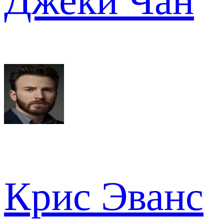
Джеки Чан
Крис Эванс