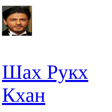
Шах Рукх
Кхан