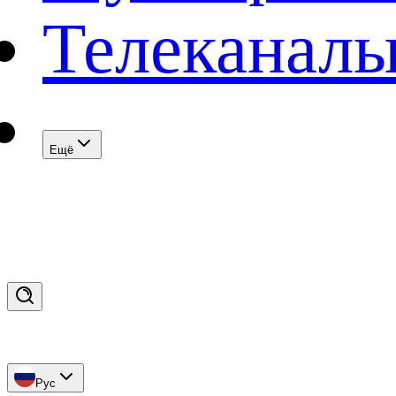
Телеканал
Eщё
Рус