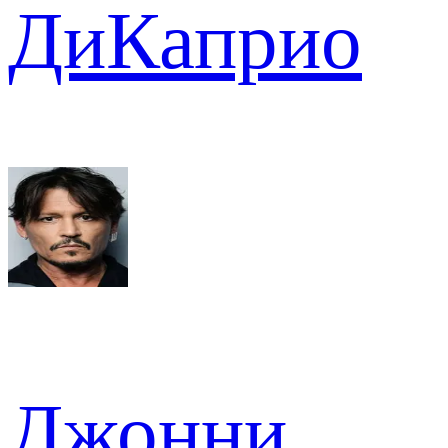
ДиКаприо
Джонни