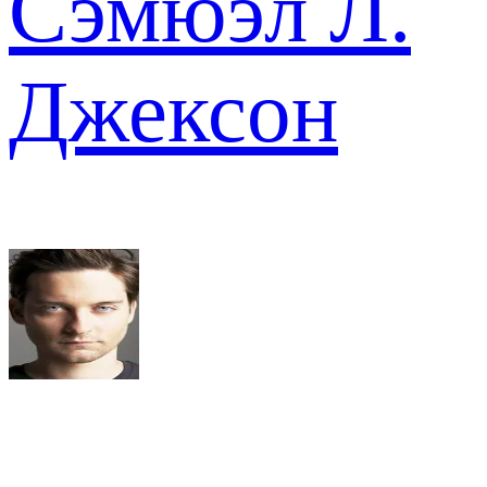
Сэмюэл Л.
Джексон