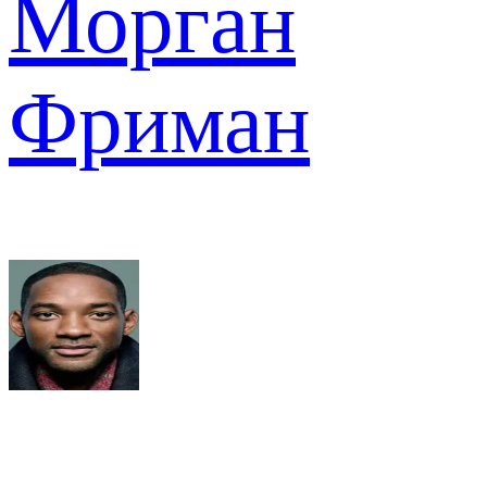
Морган
Фриман