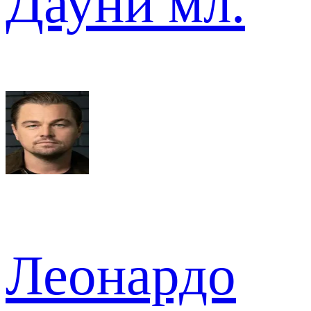
Дауни мл.
Леонардо