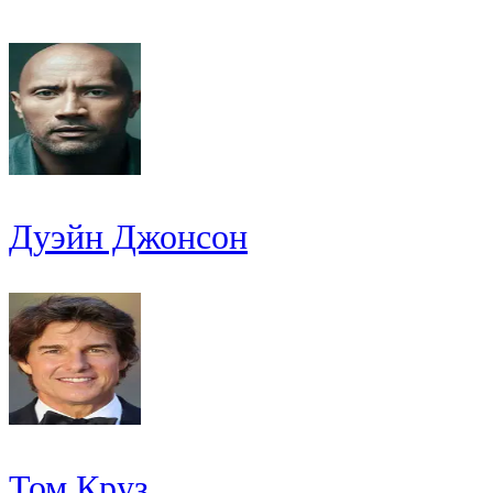
Дуэйн Джонсон
Том Круз