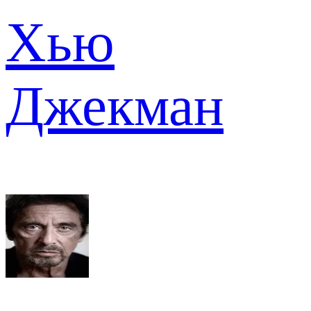
Хью
Джекман