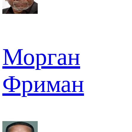
Морган
Фриман