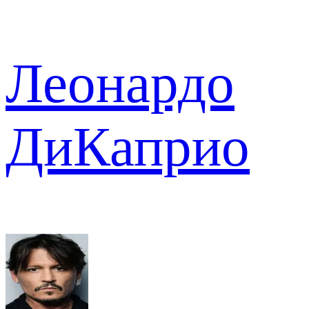
Леонардо
ДиКаприо