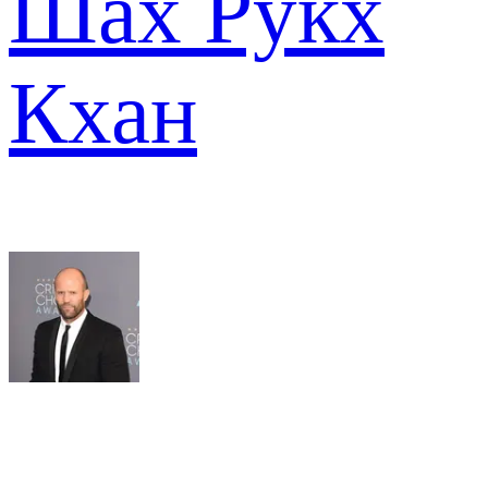
Шах Рукх
Кхан