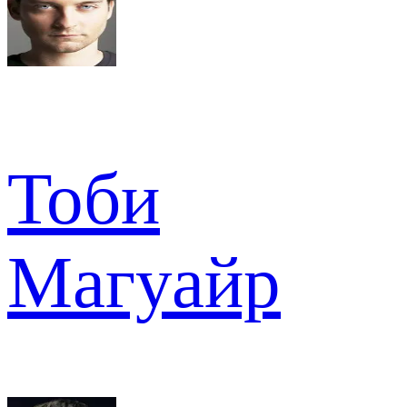
Тоби
Магуайр