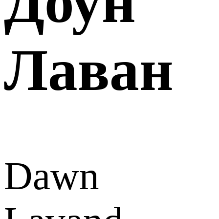
Доун
Лаван
Dawn