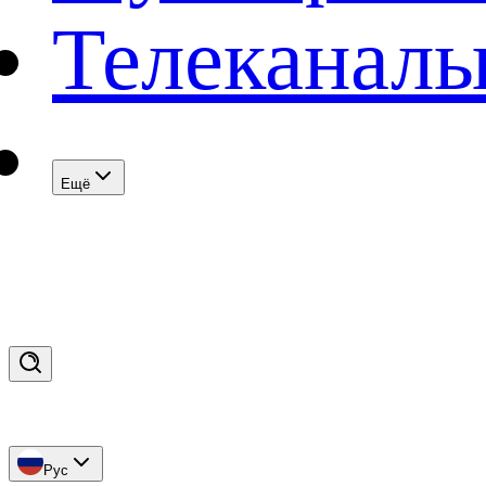
Телеканал
Eщё
Рус