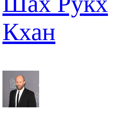
Шах Рукх
Кхан