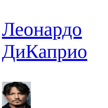
Леонардо
ДиКаприо