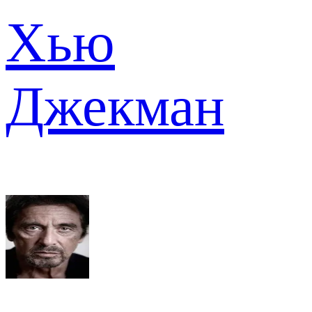
Хью
Джекман