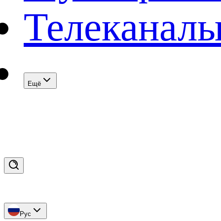
Телеканал
Eщё
Рус