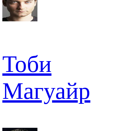
Тоби
Магуайр