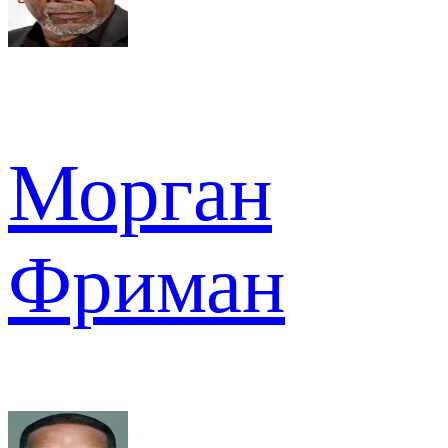
Морган
Фриман