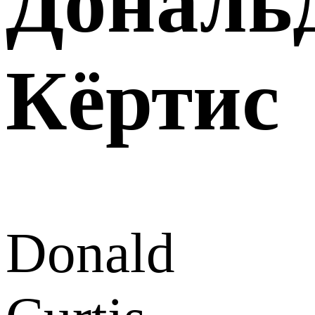
Дональ
Кёртис
Donald