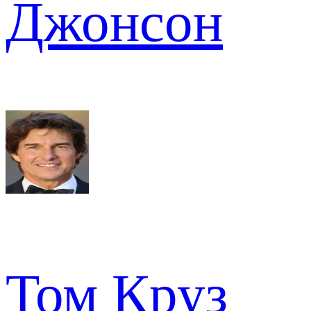
Джонсон
Том Круз