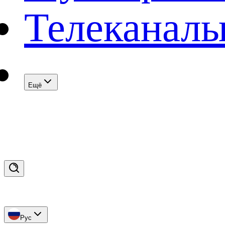
Телеканал
Eщё
Рус