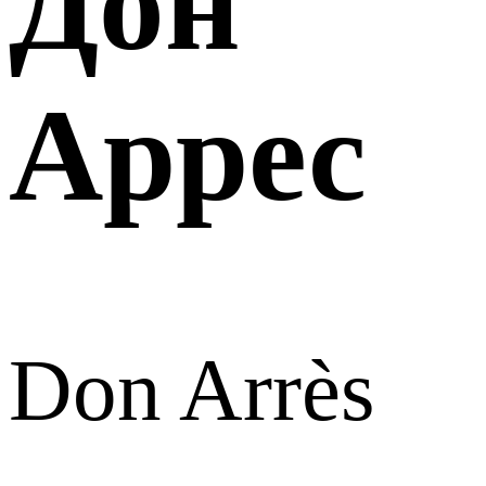
Дон
Аррес
Don Arrès