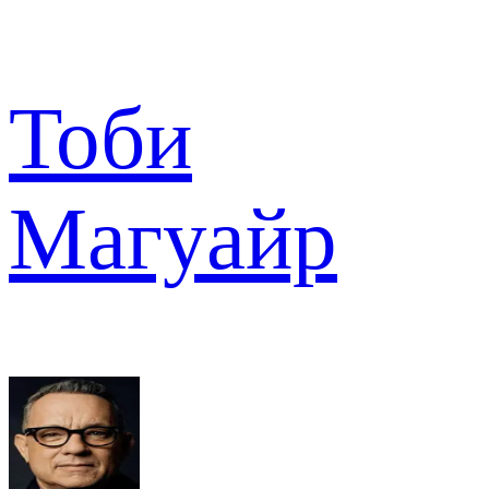
Тоби
Магуайр