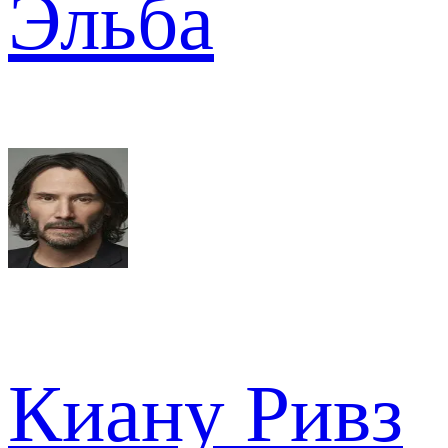
Эльба
Киану Ривз