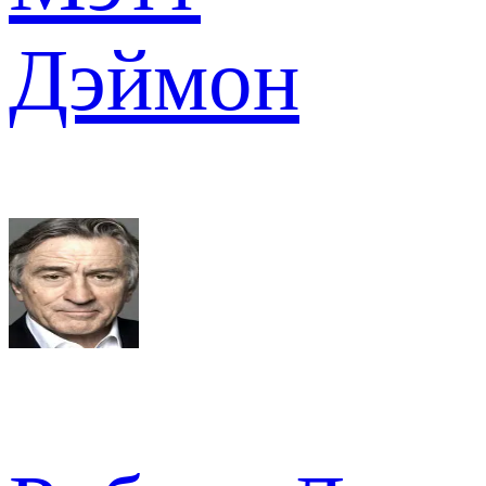
Дэймон