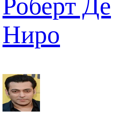
Роберт Де
Ниро