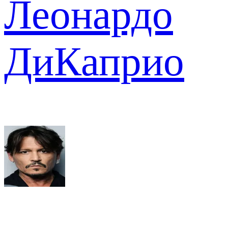
Леонардо
ДиКаприо