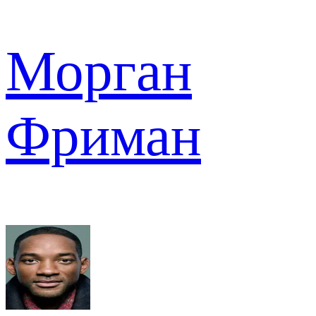
Морган
Фриман