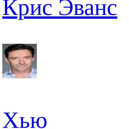
Крис Эванс
Хью