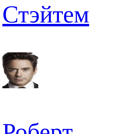
Стэйтем
Роберт